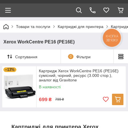
Товари та послуги
Картриджі для принтера
Картридж
КНОПКА
ЗВ'ЯЗКУ
Xerox WorkCentre PE16 (PE16E)
Сортування
0
Фільтри
–13%
Картридж Xerox WorkCentre PE16 (PE16E)
сумісний, чорний, ресурс (3.000 стор.),
аналог від Gravitone
В наявності
699
₴
799 ₴
Картриджі для принтера Xerox