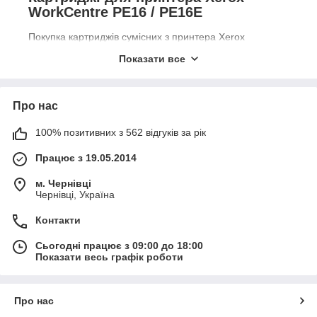
WorkCentre PE16 / PE16E
Покупка картриджів сумісних з принтера Xerox
Workcentre PE16 (e) в інтернет-магазині Доктор Тонер
Показати все
це дуже легко і просто! Підбір необхідного витратного
матеріалу, перегляд характеристик, сумісності, ціни і
відгуків.
Про нас
Зручні способи оплати та доставки. Гарантійне
сервісне обслуговування. Все це робить покупки в
100% позитивних з 562 відгуків за рік
Доктор Тонер комфортними. Купуйте з задоволенням!
Працює з 19.05.2014
м. Чернівці
Чернівці, Україна
Контакти
Сьогодні працює з 09:00 до 18:00
Показати весь графік роботи
Про нас