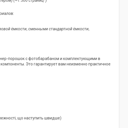
тером) (~1.500 страниц*)
риалов:
зовой ёмкости
,
сменными стандартной ёмкости
,
онер-порошок с фотобарабаном и комплектующими в
е компоненты. Это гарантирует вам неизменно практичное
алежності, що наступить швидше)