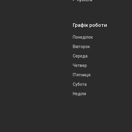
Графік роботи
Понеділок
Вівторок
Середа
Четвер
Пʼятниця
Субота
Неділя