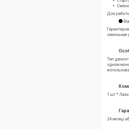
Старт
Сменн
Для работы
Bla
Гарантиров
сменными у
Осо
Тип данног
одном моно
использова
Ком
1 шт * Лаз
Гара
24 місяці 