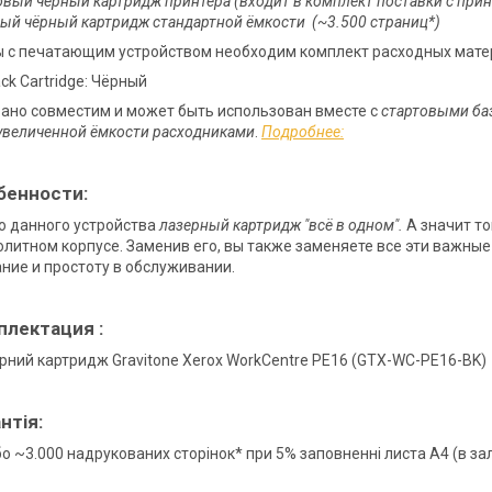
овый чёрный картридж принтера (входит в комплект поставки с прин
ый чёрный картридж стандартной ёмкости (~3.500 страниц*)
 с печатающим устройством необходим комплект расходных мате
ck Cartridge: Чёрный
ано совместим и может быть использован вместе с
стартовыми ба
величенной ёмкости расходниками
.
Подробнее:
бенности:
о данного устройства
лазерный картридж "всё в одном".
А значит т
литном корпусе. Заменив его, вы также заменяете все эти важны
ние и простоту в обслуживании.
плектация :
ерний картридж Gravitone Xerox WorkCentre PE16 (GTX-WC-PE16-BK)
нтія:
або ~3.000 надрукованих сторінок* при 5% заповненні листа А4 (в з