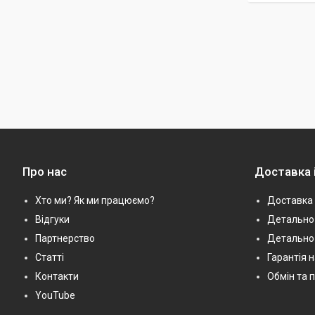
Про нас
Доставка 
Хто ми? Як ми працюємо?
Доставка 
Відгуки
Детально 
Партнерство
Детально
Статті
Гарантія 
Контакти
Обмін та 
YouTube