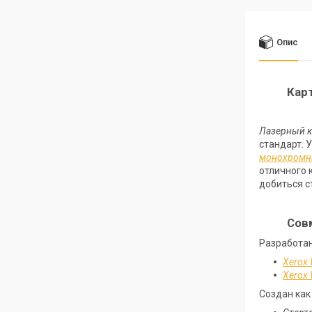
Опис
Карт
Лазерный
стандарт. 
монохромны
отличного 
добиться с
Сов
Разработан
Xerox 
Xerox 
Создан как