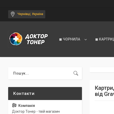
Чернівці, Україна
◼ ЧОРНИЛА
◼ КАРТРИ
Картрид
від Gra
Доктор Тонер - твій магазин