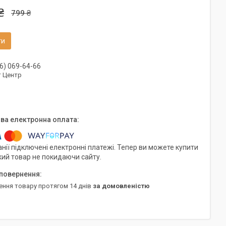
₴
799 ₴
ти
6) 069-64-66
т Центр
нії підключені електронні платежі. Тепер ви можете купити
кий товар не покидаючи сайту.
ення товару протягом 14 днів
за домовленістю