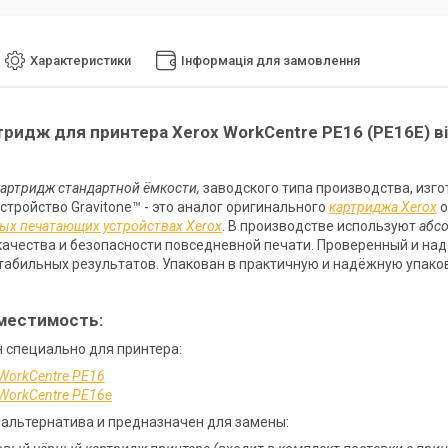
Характеристики
Інформація для замовлення
ридж для принтера Xerox WorkCentre PE16 (PE16E) ві
картридж стандартной ёмкости,
заводского типа производства, изг
Устройство Gravitone™ - это аналог оригинального
картриджа Xerox
о
х печатающих устройствах Xerox
. В производстве используют
абс
качества и безопасности повседневной печати. Проверенный и над
табильных результатов. Упакован в практичную и надёжную упако
местимость:
 специально для принтера:
WorkCentre PE16
WorkCentre PE16e
 альтернатива и предназначен для замены: