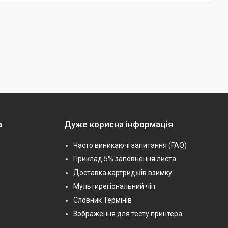
а
Дуже корисна інформація
Часто виникаючі запитання (FAQ)
Приклад 5% заповнення листа
Доставка картриджів взимку
Мультирегіональний чіп
Словник Термінів
Зображення для тесту принтера