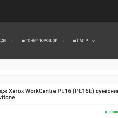
ДЖІ
◼ ТОНЕР ПОРОШОК
◼ ПАПІР
ж Xerox WorkCentre PE16 (PE16E) сумісний,
vitone
В наявн