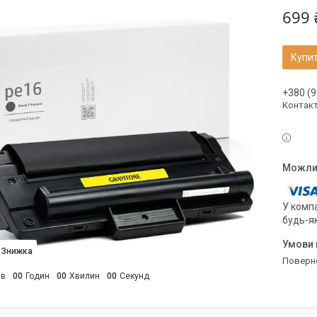
699 
Купи
+380 (9
Контак
У компа
будь-я
поверн
ів
0
0
Годин
0
0
Хвилин
0
0
Секунд