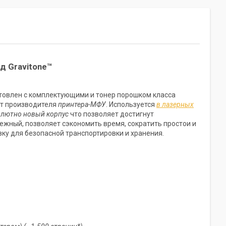
д Gravitone™
отовлен с комплектующими и тонер порошком класса
т производителя
принтера-МФУ
. Используется
в лазерных
олютно новый корпус
что позволяет достигнут
ежный, позволяет сэкономить время, сократить простои и
вку для безопасной транспортировки и хранения.