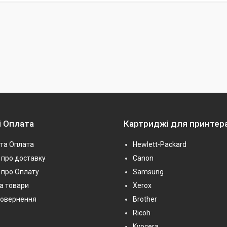
і Оплата
Картриджі для принтер
та Оплата
Hewlett-Packard
про доставку
Canon
 про Оплату
Samsung
на товари
Xerox
повернення
Brother
Ricoh
Kyocera