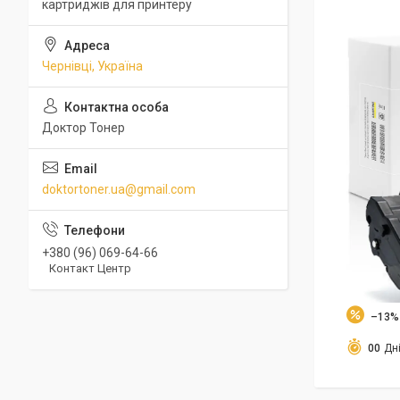
картриджів для принтеру
Чернівці, Україна
Доктор Тонер
doktortoner.ua@gmail.com
+380 (96) 069-64-66
Контакт Центр
–13%
0
0
Дн