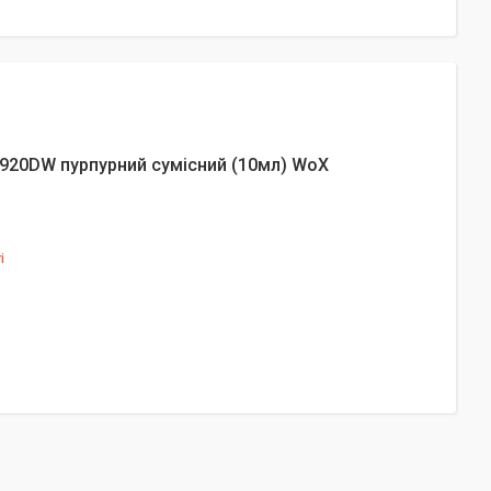
920DW пурпурний сумісний (10мл) WoX
і