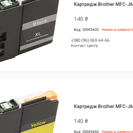
Картридж Brother MFC-J6
140 ₴
20003425
Немає в наявност
+380 (96) 069-64-66
Контакт Центр
Картридж Brother MFC-J
140 ₴
20003456
Немає в наявност