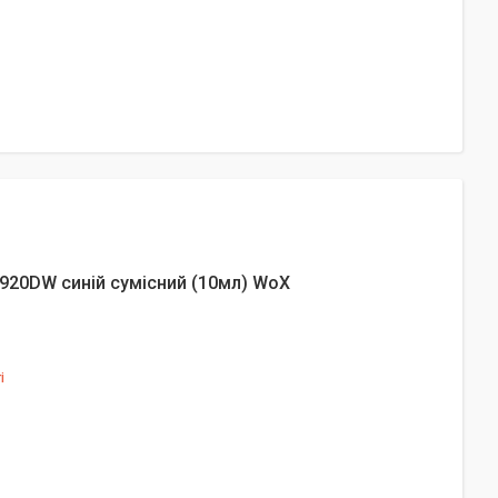
920DW синій сумісний (10мл) WoX
і