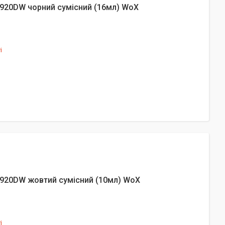
920DW чорний сумісний (16мл) WoX
і
6920DW жовтий сумісний (10мл) WoX
і