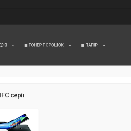
ДЖІ
◼ ТОНЕР ПОРОШОК
◼ ПАПІР
FC серії