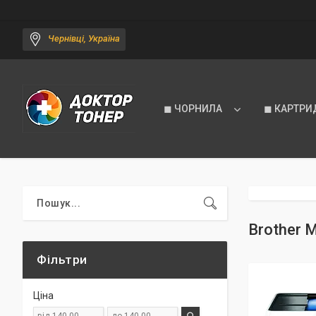
Чернівці, Україна
◼ ЧОРНИЛА
◼ КАРТРИ
Brother M
Фільтри
Ціна