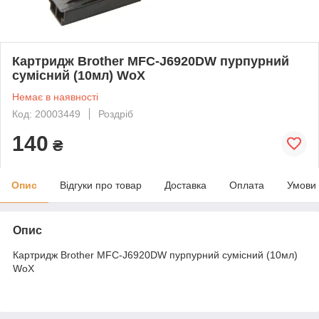
Картридж Brother MFC-J6920DW пурпурний
сумісний (10мл) WoX
Немає в наявності
Код: 20003449
Роздріб
140
₴
Опис
Відгуки про товар
Доставка
Оплата
Умови
Опис
Картридж Brother MFC-J6920DW пурпурний сумісний (10мл)
WoX