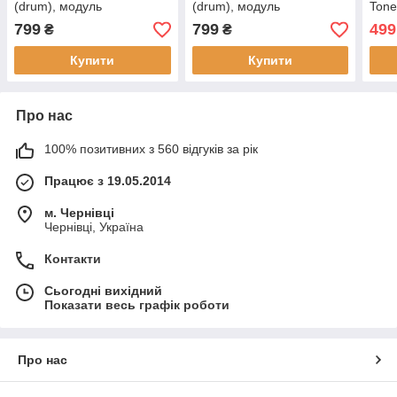
(drum), модуль
(drum), модуль
Tone
фотобарабан, 12.000
фотобарабан, 12.000
TON
799
799
499
₴
₴
стор., аналог від Gravitone
стор., аналог від Gravitone
Купити
Купити
Про нас
100% позитивних з 560 відгуків за рік
Працює з 19.05.2014
м. Чернівці
Чернівці, Україна
Контакти
Сьогодні вихідний
Показати весь графік роботи
Про нас