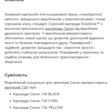
Лазерний
картридж для кольорового друку, стандартної
ємності,
заводського виробництва з комплектуючими і тонер
порошком класу стандарт. Сумісний картридж Gravitone™ є
аналогом оригінального
картриджа Сапоп
від виробника
друкуючого пристрою. У виробництві використовують
абсолютно новий корпус
що дозволяє досягнутий відмінної
якості та безпеки повсякденного друку. Перевірений і
надійний, дозволяє заощадити час, скоротити простої і
добитися стабільних результатів. Упакований у практичну та
надійну упаковку для безпечного транспортування і
зберігання.
Сумісність:
Розроблений спеціально для принтерів Сапоп використовують
картриджі 718
серії:
Картридж Canon 718 BLACK
Картридж Canon 718 СYAN
Картридж Canon 718 YELLOW