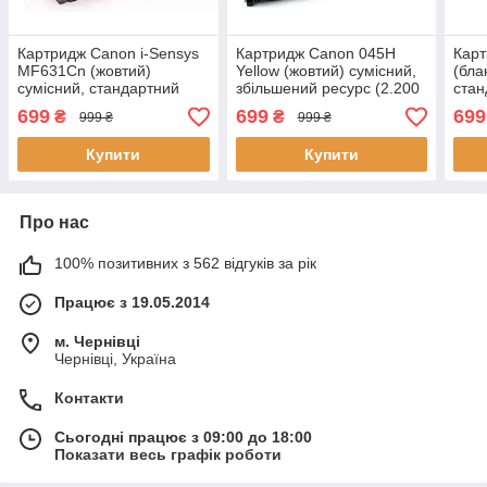
Картридж Canon i-Sensys
Картридж Canon 045H
Карт
MF631Cn (жовтий)
Yellow (жовтий) сумісний,
(бла
сумісний, стандартний
збільшений ресурс (2.200
стан
ресурс (1.400 стор.)
стор.) аналог 1243C002
(1.4
699
699
699
₴
₴
999 ₴
999 ₴
аналог від Gravitone
від Gravitone
1241
Купити
Купити
Про нас
100% позитивних з 562 відгуків за рік
Працює з 19.05.2014
м. Чернівці
Чернівці, Україна
Контакти
Сьогодні працює з 09:00 до 18:00
Показати весь графік роботи