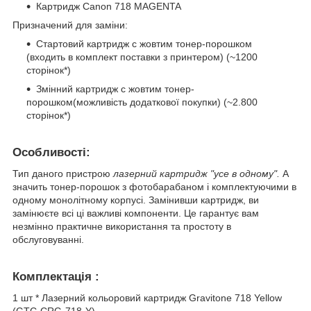
Картридж Canon 718 MAGENTA
Призначений для заміни:
Стартовий картридж c жовтим тонер-порошком
(входить в комплект поставки з принтером) (~1200
сторінок*)
Змінний картридж c жовтим тонер-
порошком(можливість додаткової покупки) (~2.800
сторінок*)
Особливості:
Тип даного пристрою
лазерний картридж "усе в одному".
А
значить тонер-порошок з фотобарабаном і комплектуючими в
одному монолітному корпусі. Замінивши картридж, ви
замінюєте всі ці важливі компоненти. Це гарантує вам
незмінно практичне використання та простоту в
обслуговуванні.
Комплектація :
1 шт * Лазерний кольоровий картридж Gravitone 718 Yellow
(GTC-CRG-718-Y)