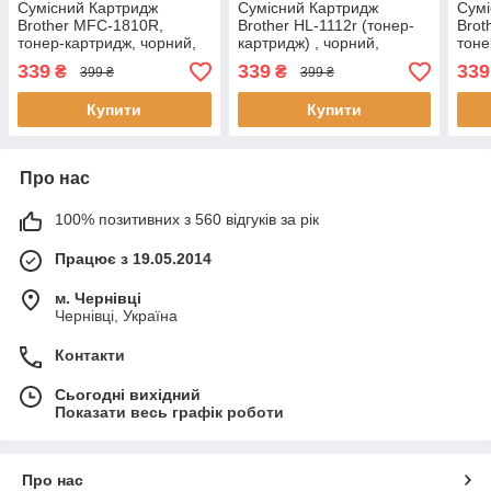
Сумісний Картридж
Сумісний Картридж
Сумі
Brother MFC-1810R,
Brother HL-1112r (тонер-
Brot
тонер-картридж, чорний,
картридж) , чорний,
тоне
ресурс (1000 стор.)
ресурс (1.000 стор.)
ресу
339
339
339
₴
₴
399 ₴
399 ₴
аналог від Gravitone
аналог від Gravitone
анал
Купити
Купити
Про нас
100% позитивних з 560 відгуків за рік
Працює з 19.05.2014
м. Чернівці
Чернівці, Україна
Контакти
Сьогодні вихідний
Показати весь графік роботи
Про нас