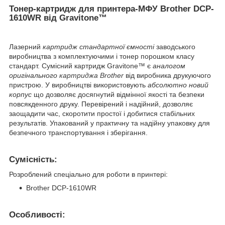
Тонер-картридж для принтера-МФУ Brother DCP-
1610WR від Gravitone™
Лазерний
картридж стандартної ємності
заводського
виробництва з комплектуючими і тонер порошком класу
стандарт. Сумісний картридж Gravitone™ є
аналогом
оригінального
картриджа
Brother
від виробника друкуючого
пристрою. У виробництві використовують
абсолютно новий
корпус
що дозволяє досягнутий відмінної якості та безпеки
повсякденного друку. Перевірений і надійний, дозволяє
заощадити час, скоротити простої і добитися стабільних
результатів. Упакований у практичну та надійну упаковку для
безпечного транспортування і зберігання.
Сумісність:
Розроблений спеціально для роботи в принтері:
Brother DCP-1610WR
Особливості: