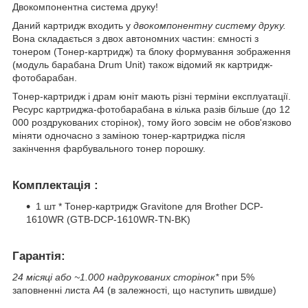
Двокомпонентна система друку!
Даний картридж входить у
двокомпонентну систему друку.
Вона
складається з двох автономних частин: ємності з
тонером (Тонер-картридж) та блоку формування зображення
(модуль барабана Drum Unit) також відомий як картридж-
фотобарабан.
Тонер-картридж і драм юніт мають різні терміни експлуатації.
Ресурс картриджа-фотобарабана в кілька разів більше (до 12
000 роздрукованих сторінок), тому його зовсім не обов'язково
міняти одночасно з заміною тонер-картриджа після
закінчення фарбувального тонер порошку.
Комплектація :
1 шт * Тонер-картридж Gravitone для Brother DCP-
1610WR (GTB-DCP-1610WR-TN-BK)
Гарантія:
24 місяці або ~1.000 надрукованих сторінок*
при 5%
заповненні листа А4 (в залежності, що наступить швидше)