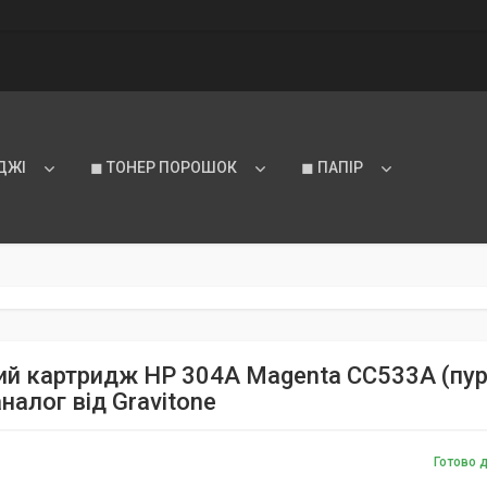
ДЖІ
◼ ТОНЕР ПОРОШОК
◼ ПАПІР
ий картридж HP 304A Magenta CC533A (пурп
аналог від Gravitone
Готово 