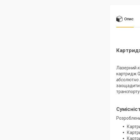
Опис
Картридж
Лазерний
к
картридж G
абсолютно 
заощадити 
транспортув
Сумісніс
Розроблени
Картр
Картр
Картр