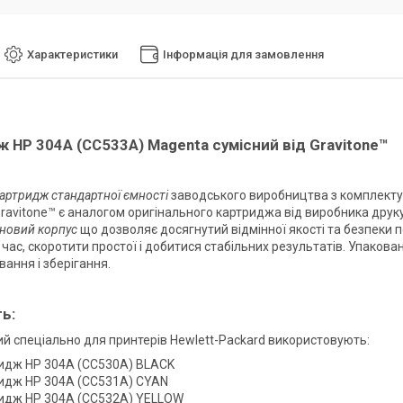
Характеристики
Інформація для замовлення
 HP 304A (CC533A) Magenta сумісний від Gravitone™
артридж стандартної ємності
заводського виробництва з комплекту
ravitone™ є аналогом оригінального картриджа від виробника дру
новий корпус
що дозволяє досягнутий відмінної якості та безпеки п
час, скоротити простої і добитися стабільних результатів. Упакова
ання і зберігання.
ть:
й спеціально для принтерів Hewlett-Packard використовують:
идж HP 304A (СС530А) BLACK
идж HP 304A (CC531A) СYAN
идж HP 304A (CC532A) YELLOW