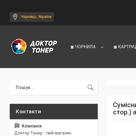
Чернівці, Україна
◼ ЧОРНИЛА
◼ КАРТРИ
Сумісн
стор.) 
Доктор Тонер - твій магазин