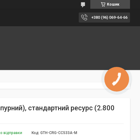
Кошик
+380 (96) 069-64-66
урний), стандартний ресурс (2.800
до відправки
Код:
GTH-CRG-CC533A-M