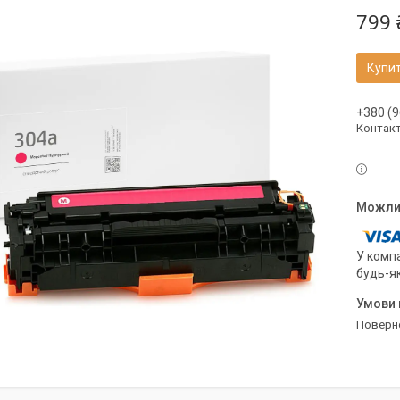
799 
Купи
+380 (9
Контак
У компа
будь-я
поверн