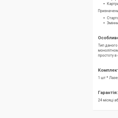
Картр
Призначени
Старт
Змінн
Особливо
Тип даного
монолітном
простоту в 
Комплект
1 шт * Лаз
Гарантія:
24 місяці 