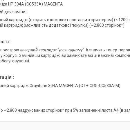
идж HP 304A (CC533A) MAGENTA
й для заміни:
овий картридж (входить в комплект поставки з принтером) (~1200 с
ий картридж (можливість додаткової покупки) (~2.800 сторінок*)
сті:
 пристрою
лазерний картридж "усе в одному".
А значить тонер-поро
у корпусі. Замінивши картридж, ви замінюєте всі ці важливі компо
обслуговуванні.
ація :
ерний картридж Gravitone 304A MAGENTA (GTH-CRG-CC533A-M)
або ~2.800 надрукованих сторінок* при 5% заповненні листа А4 (в з