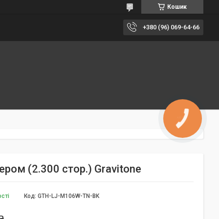
Кошик
+380 (96) 069-64-66
КНОПКА
ЗВ'ЯЗКУ
ром (2.300 стор.) Gravitone
ості
Код:
GTH-LJ-M106W-TN-BK