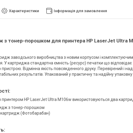
Характеристики
Інформація для замовлення
 з тонер-порошком для принтера HP LaserJet Ultra 
ридж заводського виробництва з новим корпусом і комплектуючими 
я. У картриджа стандартна ємність (ресурс) печатки що відповіда
 пристрою. Відмінна якість повсякденного друку. Перевірений і над
табільних результатів. Упакований у практичну та надійну упаковку
сті:
з принтером HP LaserJet Ultra M106w використовуються два картри
идж з тонер-порошком
картридж (Фотобарабан)
ть: