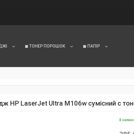
ДЖІ
◼ ТОНЕР ПОРОШОК
◼ ПАПІР
ж HP LaserJet Ultra M106w сумісний c тоне
В наявн