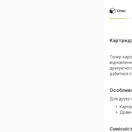
Опис
Картридж
Тонер-карт
відновленн
друкуючого
добитися с
Особливо
Для друку 
Картр
Драм-
Сумісніс