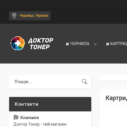
Чернівці, Україна
◼ ЧОРНИЛА
◼ КАРТРИ
Картрид
Доктор Тонер - твій магазин