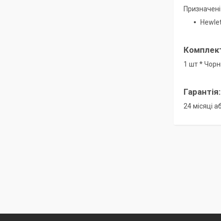
Призначені
Hewlet
Комплект
1 шт * Чор
Гарантія:
24 місяці 