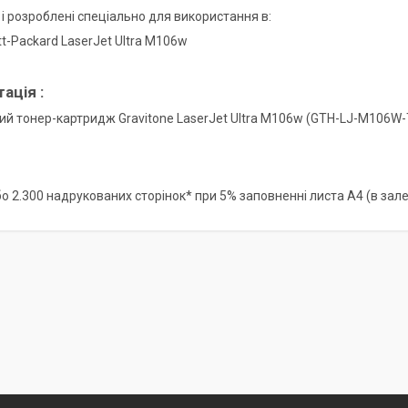
 і розроблені спеціально для використання в:
t-Packard LaserJet Ultra M106w
ація :
ний тонер-картридж Gravitone LaserJet Ultra M106w (GTH-LJ-M106W
або 2.300 надрукованих сторінок* при 5% заповненні листа А4 (в за