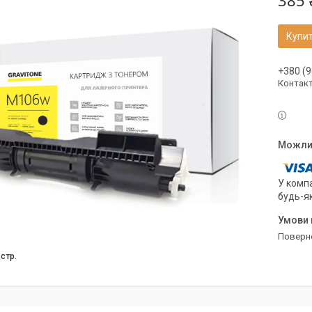
385 
Купи
+380 (9
Контак
У компа
будь-я
поверн
 стр.