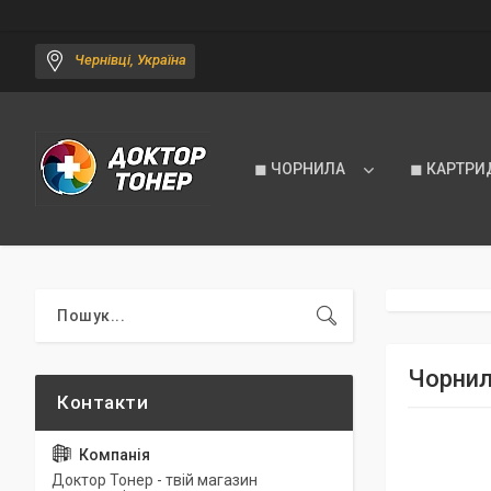
Чернівці, Україна
◼ ЧОРНИЛА
◼ КАРТРИ
Чорнило
Доктор Тонер - твій магазин