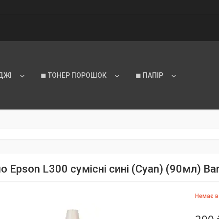
ДЖІ
◼ ТОНЕР ПОРОШОК
◼ ПАПІР
 Epson L300 сумісні сині (Cyan) (90мл) Ba
Немає в