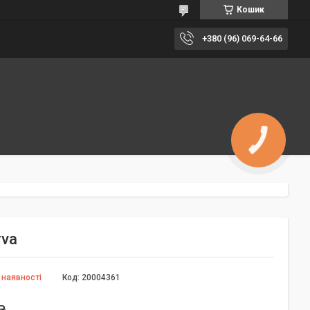
Кошик
+380 (96) 069-64-66
КНОПКА
ЗВ'ЯЗКУ
rva
 наявності
Код:
20004361