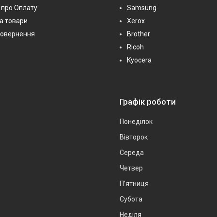
 про Оплату
Samsung
на товари
Xerox
повернення
Brother
Ricoh
Kyocera
Графік роботи
Понеділок
Вівторок
Середа
Четвер
Пʼятниця
Субота
Неділя