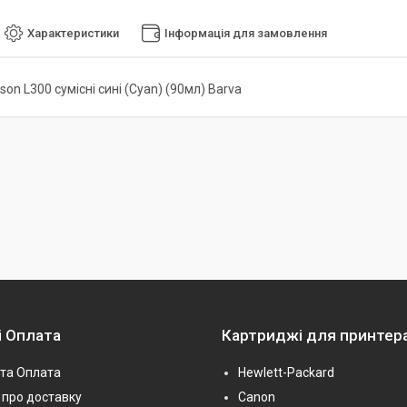
Характеристики
Інформація для замовлення
on L300 сумісні сині (Cyan) (90мл) Barva
і Оплата
Картриджі для принтер
та Оплата
Hewlett-Packard
про доставку
Canon