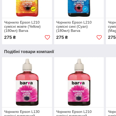
Чорнило Epson L210
Чорнило Epson L210
Чорн
сумісні жовте (Yellow)
сумісні сині (Cyan)
сумі
(180мл) Barva
(180мл) Barva
(Mag
275
275
275
₴
₴
Подібні товари компанії
Чорнило Epson L130
Чорнило Epson L210
Чорн
сумісні пурпурний
сумісні пурпурний
сумі