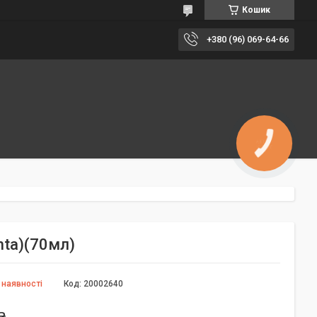
Кошик
+380 (96) 069-64-66
КНОПКА
ЗВ'ЯЗКУ
nta)(70мл)
 наявності
Код:
20002640