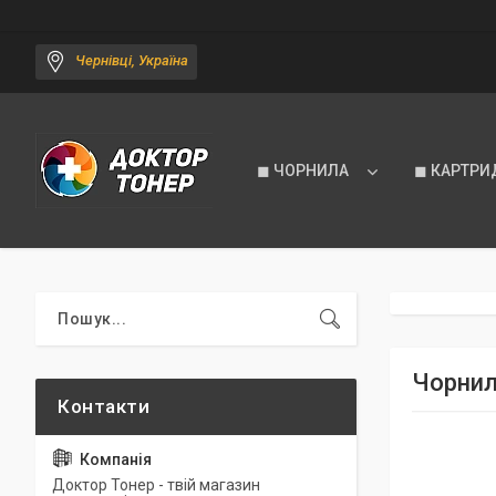
Чернівці, Україна
◼ ЧОРНИЛА
◼ КАРТРИ
Чорнил
Доктор Тонер - твій магазин