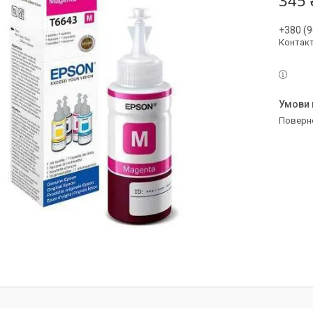
345 
+380 (9
Контак
поверн