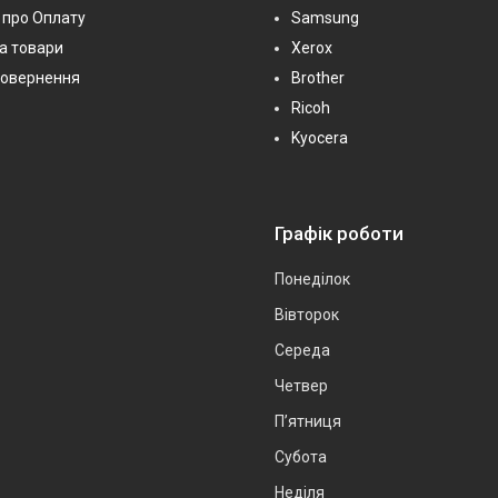
 про Оплату
Samsung
на товари
Xerox
повернення
Brother
Ricoh
Kyocera
Графік роботи
Понеділок
Вівторок
Середа
Четвер
Пʼятниця
Субота
Неділя