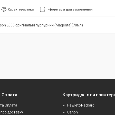
Характеристики
Інформація для замовлення
son L655 оригінальні пурпурний (Magenta)(70мл)
і Оплата
Картриджі для принтер
та Оплата
Hewlett-Packard
про доставку
Canon