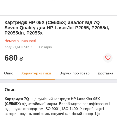
Картридж HP 05X (CE505X) аналог від 7Q
Seven Quality для HP LaserJet P2055, P2055d,
P2055dn, P2055x
Немає в наявності
Код: 7Q-CE505X
Роздріб
680
₴
Опис
Характеристики
Відгуки про товар
Доставка
Опис
Картридж
7Q
- це сумісний картридж
HP LaserJet 05X
(CE505X)
від китайської марки. Виробництво сертифіковане і
відповідає стандартам ISO 9001, ISO 1400. У виробництві
використовують нові комплектуючі та якісний тонер. Це