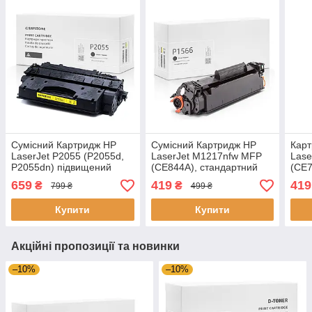
Сумісний Картридж HP
Сумісний Картридж HP
Карт
LaserJet P2055 (P2055d,
LaserJet M1217nfw MFP
Lase
P2055dn) підвищений
(CE844A), стандартний
(CE7
ресурс, 6.400 стор.,
ресурс (1.600 стор.),
анал
659
419
419
₴
₴
799 ₴
499 ₴
аналог від Gravitone
аналог від Gravitone
Купити
Купити
Акційні пропозиції та новинки
–10%
–10%