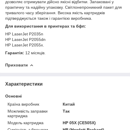
дозволяє отримувати дійсно якісні відбитки. Запаковані у
практичну та надійну упаковку. Світлонепроникний пакет для
тривалого часу зберігання. Висока якість картриджів
підтверджується також і гарантією виробника.
Для використання в принтерах та бфп:
HP LaserJet P2035n
HP LaserJet P2055dn
HP LaserJet P2055x.
Гарантія:
12 місяців.
Приховати
Характеристики
Основні
Країна виробник
Китай
Можливість заправки
Так
картриджа
Модель картриджа
HP 05X (CE505X)
Сумісність з брендом
HP (Hewlett Packard)