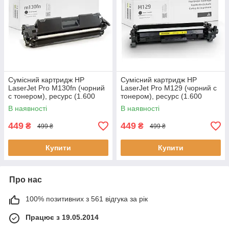
Сумісний картридж HP
Сумісний картридж HP
LaserJet Pro M130fn (чорний
LaserJet Pro M129 (чорний c
c тонером), ресурс (1.600
тонером), ресурс (1.600
стор.), аналог від Gravitone
стор.), аналог від Gravitone
В наявності
В наявності
449
449
₴
₴
499 ₴
499 ₴
Купити
Купити
Про нас
100% позитивних з 561 відгука за рік
Працює з 19.05.2014