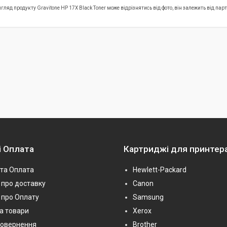
гляд продукту Gravitone HP 17X Black Toner може відрізнятись від фото, він залежить від па
і Оплата
Картриджі для принтер
та Оплата
Hewlett-Packard
про доставку
Canon
 про Оплату
Samsung
на товари
Xerox
повернення
Brother