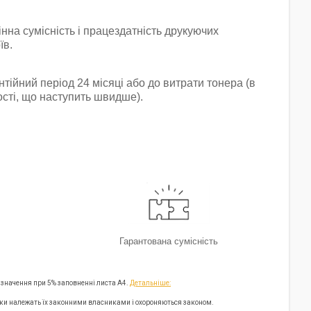
інна сумісність і працездатність друкуючих
їв.
нтійний період 24 місяці або до витрати тонера (в
сті, що наступить швидше).
Гарантована сумісність
 значення при 5% заповненні листа А4.
Детальніше:
арки належать їх законними власниками і охороняються законом.