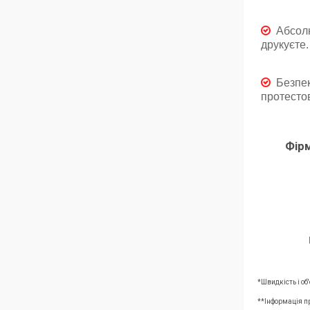
Абсолю
друкуєте.
Безпек
протестов
Фір
*Швидкість і о
**Інформація п