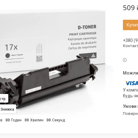
509 
Купи
+380 (9
Контак
У компа
будь-я
стр.
поверн
ів
0
0
Годин
0
0
Хвилин
0
0
Секунд