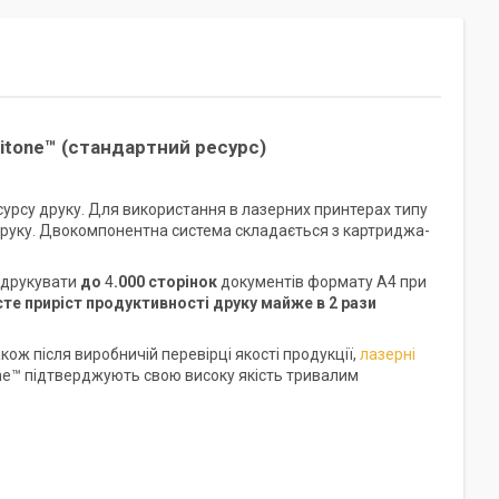
vitone™ (стандартний ресурс)
урсу друку. Для використання в лазерних принтерах типу
 друку. Двокомпонентна система складається з картриджа-
є друкувати
до
4
.000 сторінок
документів формату А4 при
те приріст продуктивності друку майже в 2 рази
ож після виробничій перевірці якості продукції,
лазерні
ne™ підтверджують свою високу якість тривалим