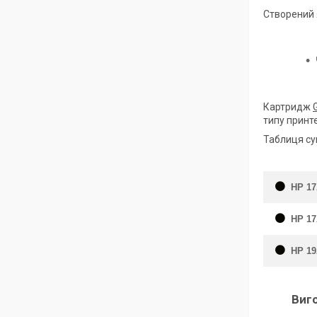
Створений 
Картридж
типу принте
Таблиця су
HP 17A
HP 17
HP 19
Виг