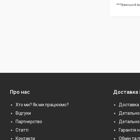
***Зовнішній ви
Про нас
Доставка 
Хто ми? Як ми працюємо?
Доставка 
Відгуки
Детально 
Партнерство
Детально
Статті
Гарантія 
Контакти
Обмін та 