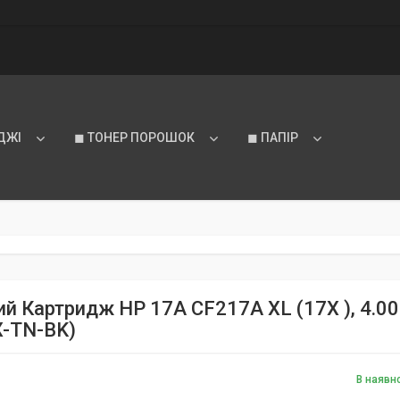
ДЖІ
◼ ТОНЕР ПОРОШОК
◼ ПАПІР
ий Картридж HP 17A CF217A XL (17X ), 4.000
-TN-BK)
В наявн