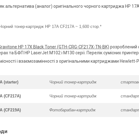
як альтернатива (аналог) оригінального чорного картриджа HP 17A с
Чорний тонер-картридж HP 17A CF217A ~ 1,600 стор.*
Gravitone HP 17X Black Toner (GTH-CRG-CF217X-TN-BK)
розроблений с
рах та БФП HP LaserJet M102 і M130 серії. Перелік сумісних принтер
місності і взаємозамінності з оригінальними картриджами Hewlett-P
 (starter)
Чорний тонер-картридж
стартов
A (CF217A)
Чорний тонер-картридж
стандарт
A (CF219A)
Фотобарабан-картридж
стандарт
оди