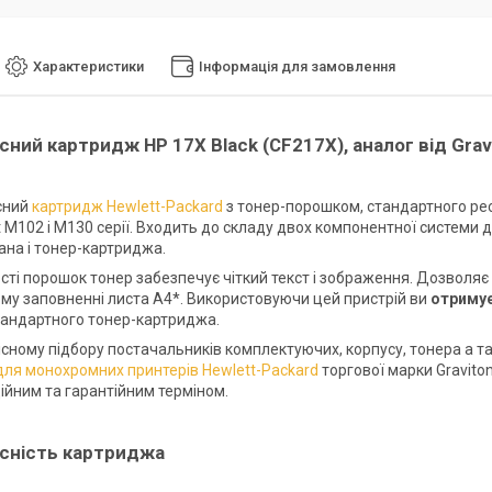
Характеристики
Інформація для замовлення
сний картридж HP 17X Black (CF217X), аналог від Gra
сний
картридж Hewlett-Packard
з тонер-порошком, стандартного рес
t M102 і M130 серії. Входить до складу двох компонентної системи
на і тонер-картриджа.
ості порошок тонер забезпечує чіткий текст і зображення. Дозволя
му заповненні листа А4*. Використовуючи цей пристрій ви
отримує
тандартного тонер-картриджа.
сному підбору постачальників комплектуючих, корпусу, тонера а так
для монохромних принтерів Hewlett-Packard
торгової марки Gravito
ійним та гарантійним терміном.
існість картриджа