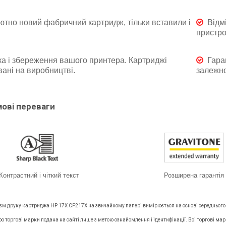
тно новий фабричний картридж, тільки вставили і
Відм
пристро
а і збереження вашого принтера. Картриджі
Гара
ані на виробництві.
залежно
мові переваги
Контрастний і чіткий текст
Розширена гарантія
б'єм друку картриджа HP 17X CF217X на звичайному папері вимірюється на основі середнього
ро торгові марки подана на сайті лише з метою ознайомлення і ідентифікації. Всі торгові м