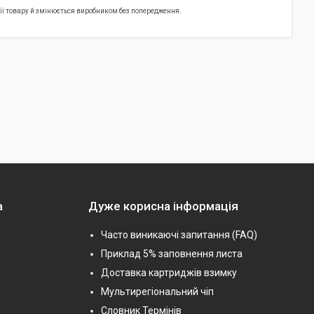
ртії товару й змінюється виробником без попередження.
а
Дуже корисна інформація
Часто виникаючі запитання (FAQ)
Приклад 5% заповнення листа
Доставка картриджів взимку
Мультирегіональний чіп
Словник Термінів