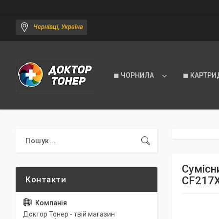
Чернівці, Україна
◼ ЧОРНИЛА
◼ КАРТРИ
Сумісн
CF217X
Доктор Тонер - твій магазин