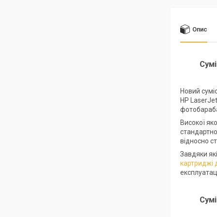
Опис
Сумі
Новий сумі
HP LaserJe
фотобараба
Високої як
стандартно
відносно с
Завдяки які
картриджі 
експлуатац
Сум