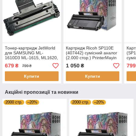
Тонер-картридж JetWorld
Картридж Ricoh SP110E
Карт
для SAMSUNG ML-
(407442) сумісний аналог
(SP1
1610D3 ML-1615, ML1620,
(2.000 стор.) PrinterMayin
сумі
ML1625 (Заміна для ML-
стор
679
1 050
799
₴
₴
799 ₴
1610D2) 3.000 стор.
Купити
Купити
Акційні пропозиції та новинки
2000 стр.
–20%
2000 стр.
–20%