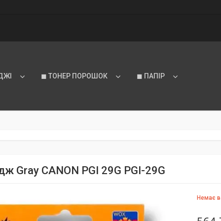
ДЖІ
◼ ТОНЕР ПОРОШОК
◼ ПАПІР
дж Gray CANON PGI 29G PGI-29G
Немає в