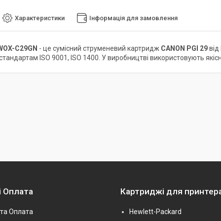
Характеристики
Інформація для замовлення
WOX-C29GN
- це сумісний струменевий картридж
CANON PGI 29
від
стандартам ISO 9001, ISO 1400. У виробництві використовують якісн
і Оплата
Картриджі для принтер
та Оплата
Hewlett-Packard