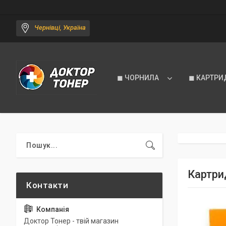
Чернівці, Україна
◼ ЧОРНИЛА
◼ КАРТРИ
Картри
Доктор Тонер - твій магазин