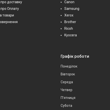
про доставку
Canon
 про Оплату
Samsung
на товари
Xerox
повернення
Brother
Ricoh
Kyocera
Графік роботи
Понеділок
Вівторок
Середа
Четвер
Пʼятниця
Субота