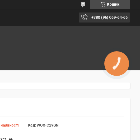
Кошик
+380 (96) 069-64-66
КНОПКА
ЗВ'ЯЗКУ
 наявності
Код:
WOX-C29GN