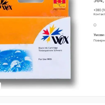
564,
+380 (9
Контак
поверн