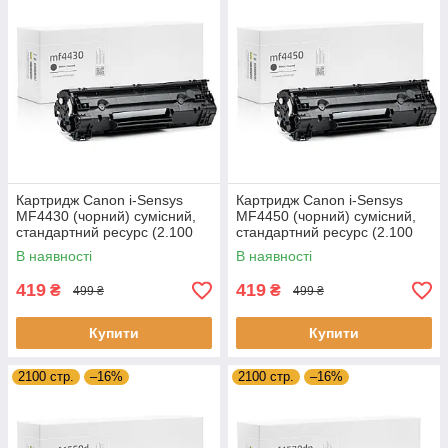
Картридж Canon i-Sensys
Картридж Canon i-Sensys
MF4430 (чорний) сумісний,
MF4450 (чорний) сумісний,
стандартний ресурс (2.100
стандартний ресурс (2.100
стор.) аналог від Gravitone
стор.) аналог від Gravitone
В наявності
В наявності
419
419
₴
₴
499 ₴
499 ₴
Купити
Купити
2100 стр.
–16%
2100 стр.
–16%