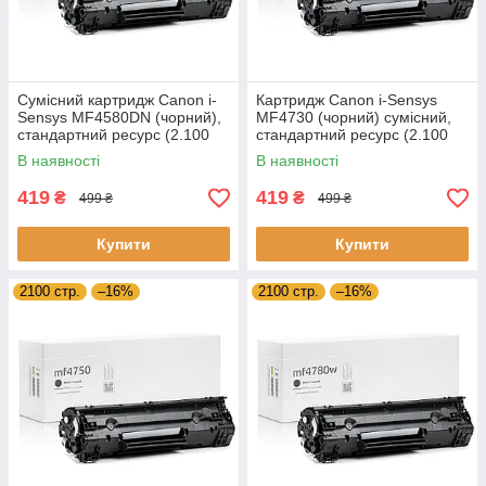
Сумісний картридж Canon i-
Картридж Canon i-Sensys
Sensys MF4580DN (чорний),
MF4730 (чорний) сумісний,
стандартний ресурс (2.100
стандартний ресурс (2.100
стор.) аналог від Gravitone
стор.) аналог від Gravitone
В наявності
В наявності
419
419
₴
₴
499 ₴
499 ₴
Купити
Купити
2100 стр.
–16%
2100 стр.
–16%