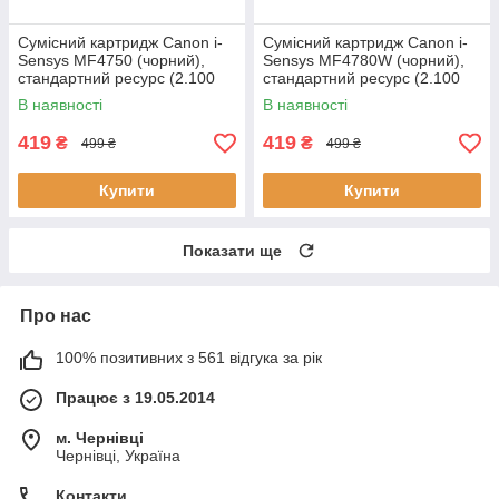
Сумісний картридж Canon i-
Сумісний картридж Canon i-
Sensys MF4750 (чорний),
Sensys MF4780W (чорний),
стандартний ресурс (2.100
стандартний ресурс (2.100
стор.) аналог від Gravitone
стор.) аналог від Gravitone
В наявності
В наявності
419
419
₴
₴
499 ₴
499 ₴
Купити
Купити
Показати ще
Про нас
100% позитивних з 561 відгука за рік
Працює з 19.05.2014
м. Чернівці
Чернівці, Україна
Контакти