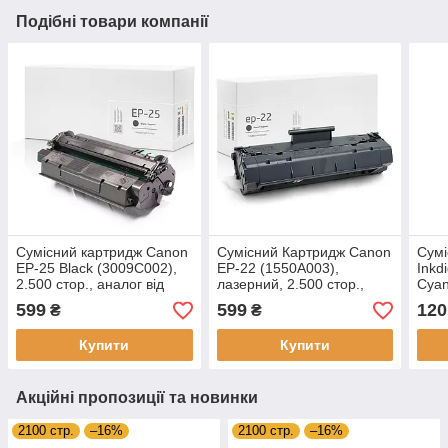
Подібні товари компанії
Сумісний картридж Canon
Сумісний Картридж Canon
Сумі
EP-25 Black (3009C002),
EP-22 (1550A003),
Ink
2.500 стор., аналог від
лазерний, 2.500 стор.,
Cyan
Gravitone
аналог від Gravitone
блак
599
599
120
₴
₴
(GTC-CRG-EP22-BK)
1)
Купити
Купити
Акційні пропозиції та новинки
2100 стр.
–16%
2100 стр.
–16%