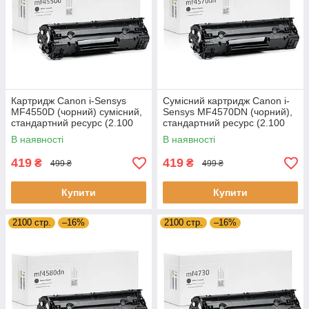
Картридж Canon i-Sensys
Сумісний картридж Canon i-
MF4550D (чорний) сумісний,
Sensys MF4570DN (чорний),
стандартний ресурс (2.100
стандартний ресурс (2.100
стор.) аналог від Gravitone
стор.) аналог від Gravitone
В наявності
В наявності
419
419
₴
₴
499 ₴
499 ₴
Купити
Купити
2100 стр.
–16%
2100 стр.
–16%