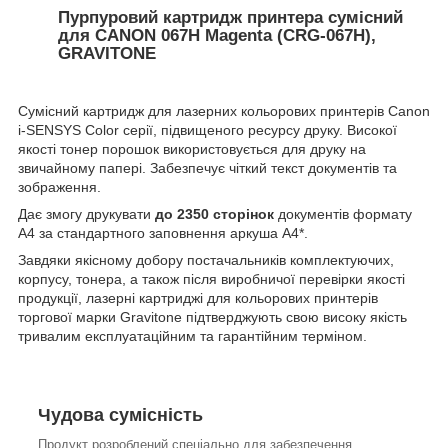
Пурпуровий картридж принтера сумісний
для CANON 067H Magenta (CRG-067H),
GRAVITONE
Сумісний картридж для лазерних кольорових принтерів Canon
i-SENSYS Color серії, підвищеного ресурсу друку. Високої
якості тонер порошок використовується для друку на
звичайному папері. Забезпечує чіткий текст документів та
зображення.
Дає змогу друкувати
до
2350 сторінок
документів формату
А4 за стандартного заповнення аркуша А4*.
Завдяки якісному добору постачальників комплектуючих,
корпусу, тонера, а також після виробничої перевірки якості
продукції, лазерні картриджі для кольорових принтерів
торгової марки Gravitone підтверджують свою високу якість
тривалим експлуатаційним та гарантійним терміном.
Чудова сумісність
Продукт розроблений спеціально для забезпечення