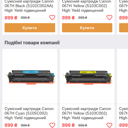
Сумісний картридж Canon
Сумісний картридж Canon
Сумі
067H Black (5102C002AA)
067H Yellow (5103C002)
067H
High Yield підвищений
High Yield підвищений
High
ресурс, чорний, 3130
ресурс, жовтий, 2350
ресу
899
899
899
₴
₴
999 ₴
999 ₴
стор., Gravitone
стор., Gravitone
стор
Купити
Купити
Подібні товари компанії
Сумісний картридж Canon
Сумісний картридж Canon
Сумі
067H Cyan (5105C002)
067H Yellow (5103C002)
067H
High Yield підвищений
High Yield підвищений
High
ресурс, блакитний, 2350
ресурс, жовтий, 2350
ресу
899
899
899
₴
₴
999 ₴
999 ₴
стор., Gravitone
стор., Gravitone
стор