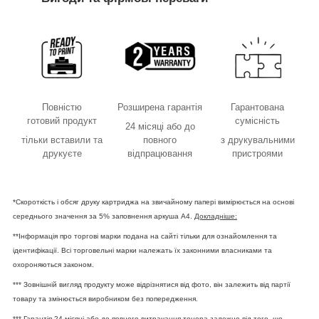
Повністю
Розширена гарантія
Гарантована
готовий продукт
сумісність
24 місяці або до
тільки вставили та
повного
з друкувальними
друкуєте
відпрацювання
пристроями
*Скороткість і обсяг друку картриджа на звичайному папері вимірюється на основі
середнього значення за 5% заповнення аркуша А4.
Докладніше:
**Інформація про торгові марки подана на сайті тільки для ознайомлення та
ідентифікації. Всі торговельні марки належать їх законними власниками та
охороняються законом.
*** Зовнішній вигляд продукту може відрізнятися від фото, він залежить від партії
товару та змінюється виробником без попередження.
*** Гарантія 24 місяці або до повного витрачання тонера залежно від того, що