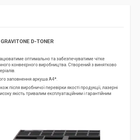
д GRAVITONE D-TONER
працюватиме оптимально та забезпечуватиме чітке
чного конвеєрного виробництва. Створений з винятково
еріалів.
ого заповнення аркуша А4*.
ож після виробничої перевірки якості продукції, лазерні
исоку якість тривалим експлуатаційним і гарантійним