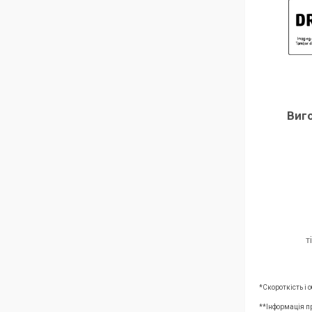
Виго
т
*Скороткість і
**Інформація п