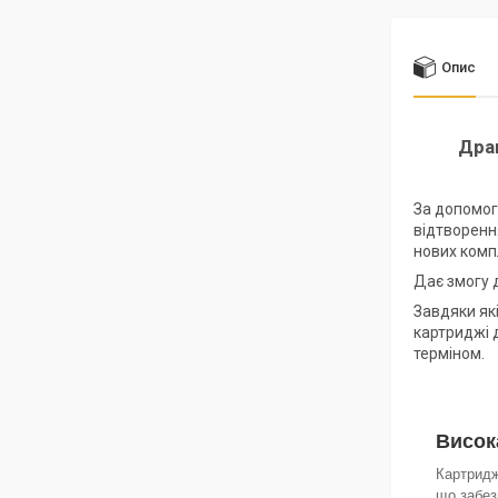
Опис
Дра
За допомог
відтворенн
нових комп
Дає змогу 
Завдяки які
картриджі 
терміном.
Висок
Картридж
що забез