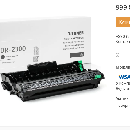
999 
Купи
+380 (9
Контак
У компа
будь-я
поверн