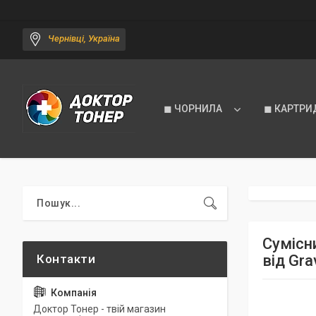
Чернівці, Україна
◼ ЧОРНИЛА
◼ КАРТРИ
Сумісн
від Gra
Доктор Тонер - твій магазин