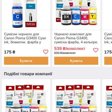
Сумісне чорнило для
Чорнило комплект для
Сумі
Canon Pixma G3400 Cyan
Canon Pixma G3400,
Cano
ink, блакитне, фарба у
сумісна фарба, 4 кольори,
ink,
флаконі 70 мл, Refill Ink
флакони 3*70 мл + 1*135
флак
539
₴/комплект
мл, Refill Ink
175
175
₴
699 ₴/комплект
Купити
Купити
Подібні товари компанії