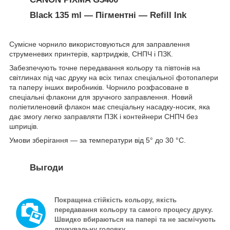
Black 135 ml — Пігментні — Refill Ink
Сумісне чорнило використовуються для заправлення
струменевих принтерів, картриджів, СНПЧ і ПЗК.
Забезпечують точне передавання кольору та півтонів на
світлинах під час друку на всіх типах спеціальної фотопапери
та паперу інших виробників. Чорнило розфасоване в
спеціальні флакони для зручного заправлення. Новий
поліетиленовий флакон має спеціальну насадку-носик, яка
дає змогу легко заправляти ПЗК і контейнери СНПЧ без
шприців.
Умови зберігання — за температури від 5° до 30 °C.
Выгоди
Покращена стійкість кольору, якість
передавання кольору та самого процесу друку.
Швидко вбираються на папері та не засмічують
друкувальну головку.