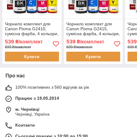
Чорнило комплект для
Чорнило комплект для
Чорн
Canon Pixma G2410,
Canon Pixma G2415,
Cano
сумісна фарба, 4 кольори,
сумісна фарба, 4 кольори,
сумі
флакони 3*70 мл + 1*135
флакони 3*70 мл + 1*135
флак
539
539
539
₴/комплект
₴/комплект
мл, Refill Ink
мл, Refill Ink
мл, R
699 ₴/комплект
699 ₴/комплект
699 ₴
Купити
Купити
Про нас
100% позитивних з 560 відгуків за рік
Працює з 19.05.2014
м. Чернівці
Чернівці, Україна
Контакти
Сьогодні працює з 10:00 до 15:00