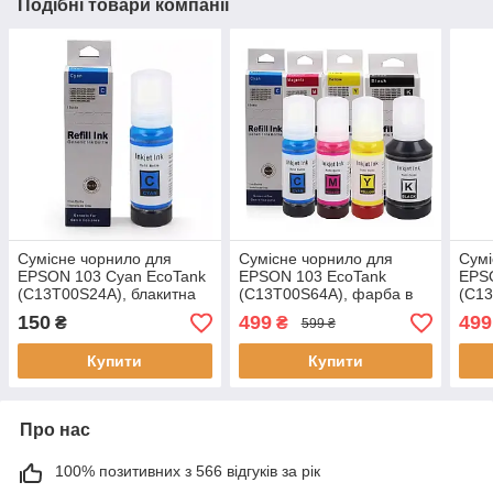
Подібні товари компанії
Сумісне чорнило для
Сумісне чорнило для
Сумі
EPSON 103 Cyan EcoTank
EPSON 103 EcoTank
EPS
(C13T00S24A), блакитна
(C13T00S64A), фарба в
(C13
фарба, флакон 1х70 мл,
комплекті, 4 кольори,
комп
150
499
499
₴
₴
599 ₴
Refill Ink
флакони 4х70 мл, Refill
флак
Ink
Ink
Купити
Купити
Про нас
100% позитивних з 566 відгуків за рік