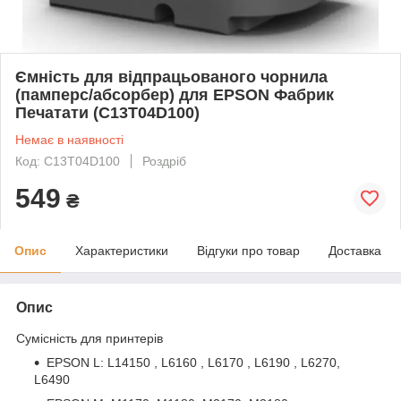
Ємність для відпрацьованого чорнила
(памперс/абсорбер) для EPSON Фабрик
Печатати (C13T04D100)
Немає в наявності
Код: C13T04D100
Роздріб
549
₴
Опис
Характеристики
Відгуки про товар
Доставка
Опис
Сумісність для принтерів
EPSON L: L14150 , L6160 , L6170 , L6190 , L6270,
L6490