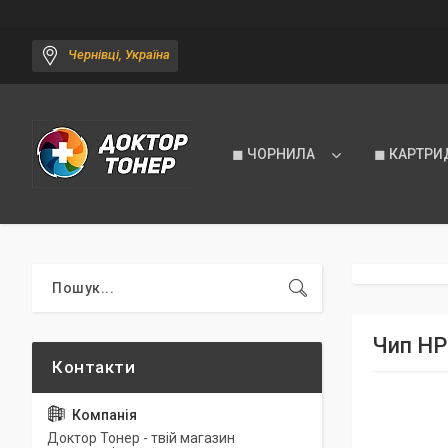
Чернівці, Україна
◼ ЧОРНИЛА
◼ КАРТРИ
Чип HP
Доктор Тонер - твій магазин