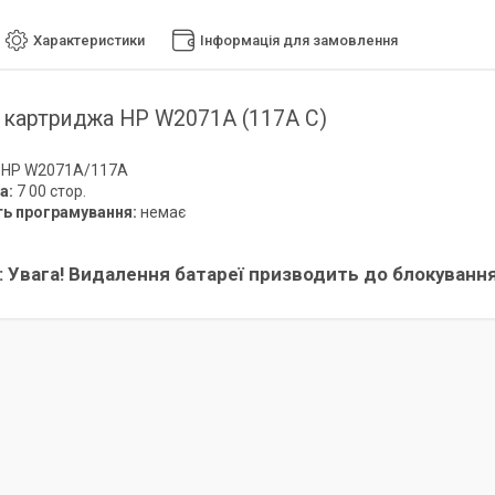
Характеристики
Інформація для замовлення
 картриджа HP W2071A (117A С)
: HP W2071A/117A
а:
7 00 стор.
ь програмування:
немає
: Увага! Видалення батареї призводить до блокування