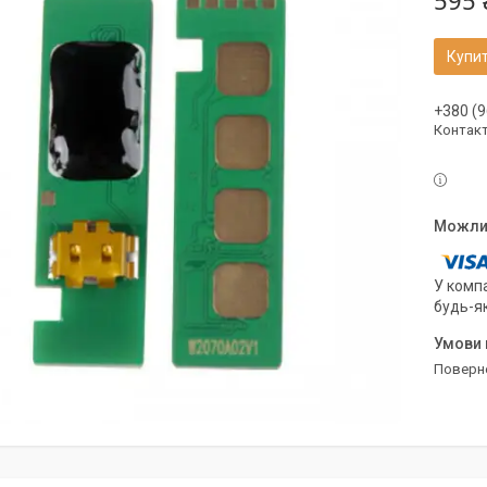
595 
Купи
+380 (9
Контак
У компа
будь-я
поверн