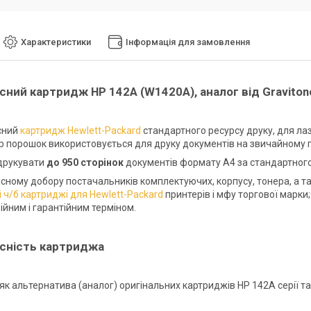
Характеристики
Інформація для замовлення
сний картридж HP 142A (W1420A), аналог від Gravito
сний
картридж Hewlett-Packard
стандартного ресурсу друку, для лазе
ер порошок використовується для друку документів на звичайному па
друкувати
до
950 сторінок
документів формату А4 за стандартног
існому добору постачальників комплектуючих, корпусу, тонера, а та
 ч/б картриджі для Hewlett-Packard
принтерів і мфу торгової марки
ійним і гарантійним терміном.
існість картриджа
як альтернатива (аналог) оригінальних картриджів HP 142A серії та