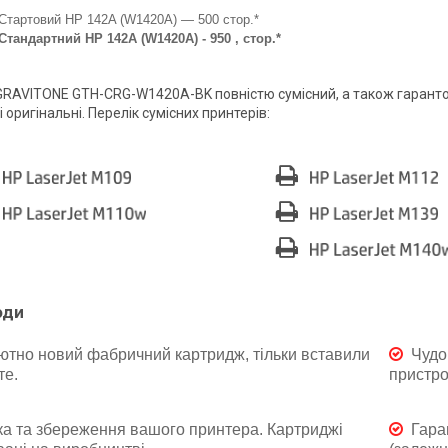
Стартовий HP 142A (W1420A) — 500 стор.*
Стандартний HP 142A (W1420A) - 950 , стор.*
RAVITONE GTH-CRG-W1420A-BK повністю сумісний, а також гарантов
 і оригінальні. Перелік сумісних принтерів:
оди
ютно новий фабричний картридж, тільки вставили
Чудо
те.
пристро
а та збереження вашого принтера. Картриджі
Гара