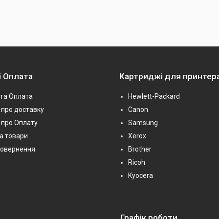
і Оплата
Картриджі для принтер
та Оплата
Hewlett-Packard
про доставку
Canon
 про Оплату
Samsung
на товари
Xerox
повернення
Brother
Ricoh
Kyocera
Графік роботи