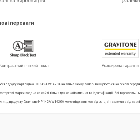
ані на виробництві.
(залежн
мові переваги
Контрастний і чіткий текст
Розширена гарантія
 обсяг друку картриджа HP 142A W1420A на звичайному папері вимірюється на основі серед
ро торгові марки подана на сайті тільки для ознайомлення та ідентифікації. Всі торговель
игляд продукту Gravitone HP 142A W1420A може відрізнятися від фото, він залежить від парт