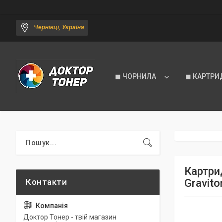
Чернівці, Україна
◼ ЧОРНИЛА
◼ КАРТРИ
Картрид
Gravito
Доктор Тонер - твій магазин