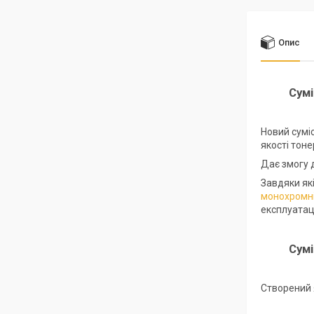
Опис
Сумі
Новий сумі
якості тон
Дає змогу 
Завдяки як
монохромні
експлуатац
Сум
Створений 