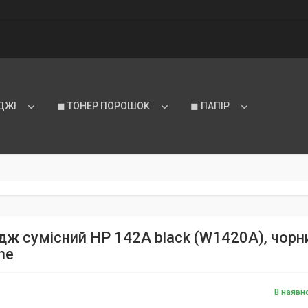
ДЖІ
◼ ТОНЕР ПОРОШОК
◼ ПАПІР
ж сумісний HP 142A black (W1420A), чорний
ne
В наявн