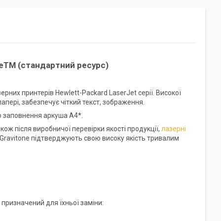
neTM (стандартний ресурс)
рних принтерів Hewlett-Packard LaserJet серії. Високої
пері, забезпечує чіткий текст, зображення.
о заповнення аркуша А4*.
кож після виробничої перевірки якості продукції,
лазерні
;Gravitone підтверджують свою високу якість тривалим
 призначений для їхньої заміни: