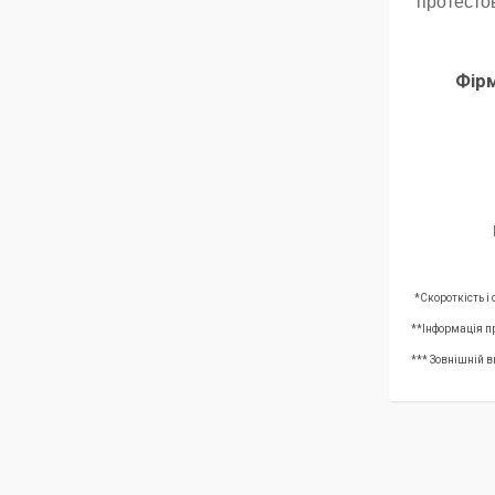
протестов
Фір
*Скороткість і
**Інформація п
*** Зовнішній в