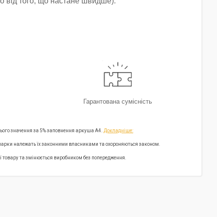
о від того, що настане швидше).
Гарантована сумісність
нього значення за 5% заповнення аркуша А4.
Докладніше:
ні марки належать їх законними власниками та охороняються законом.
ії товару та змінюється виробником без попередження.