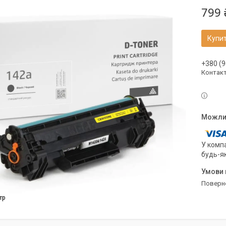
799 
Купи
+380 (9
Контак
У компа
будь-я
поверн
тр