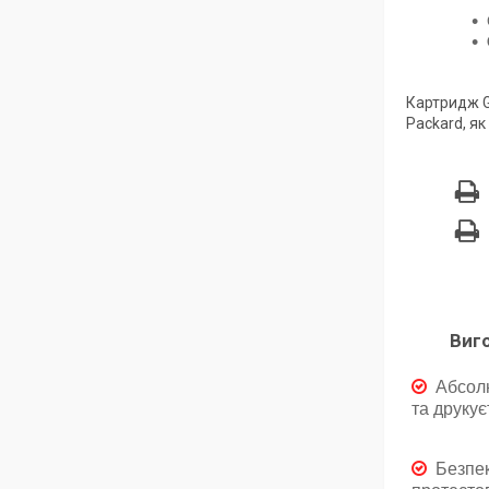
Картридж G
Packard, як
Виг
Абсол
та друкує
Безпек