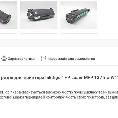
Характеристики
Інформація для замовлення
тридж для принтера InkDigo
™ HP Laser MFP 137fnw
W11
nkDigo
™
характеризуються високою якістю преміумкласу та низьким
оргової марки перевіряє й контролює якість своїх пристроїв, завдя