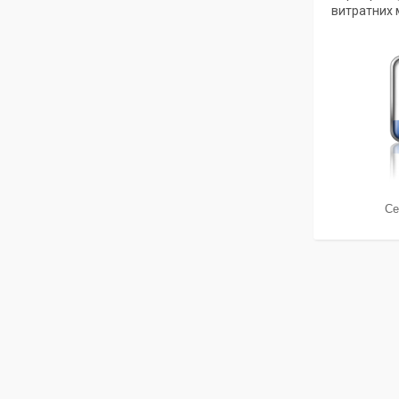
витратних м
Се