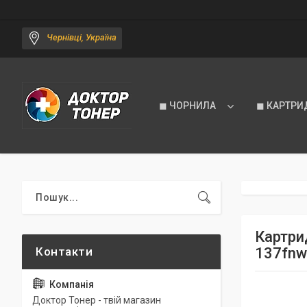
Чернівці, Україна
◼ ЧОРНИЛА
◼ КАРТРИ
Картри
137fnw
Доктор Тонер - твій магазин