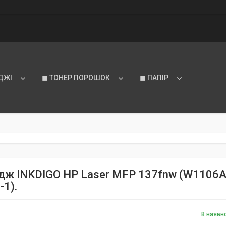
ДЖІ
◼ ТОНЕР ПОРОШОК
◼ ПАПІР
дж INKDIGO HP Laser MFP 137fnw (W1106A) 
-1).
В наявн