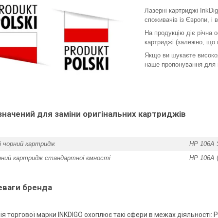
Лазерні картриджі InkDi
споживачів із Європи, і
На продукцію діє річна о
картриджі (залежно, що
Якщо ви шукаєте високоя
наше пропонування для
значений для заміни оригінальних картриджів
 чорний картридж
HP 106A S
рний картридж стандартної ємності
HP 106A
еваги бренда
ія торгової марки INKDIGO охоплює такі сфери в межах діяльності: 