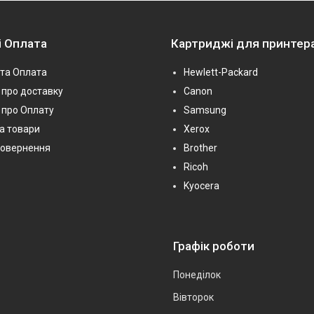
і Оплата
Картриджі для принтер
та Оплата
Hewlett-Packard
про доставку
Canon
 про Оплату
Samsung
на товари
Xerox
повернення
Brother
Ricoh
Kyocera
Графік роботи
Понеділок
Вівторок