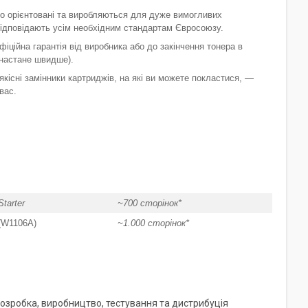
go орієнтовані та виробляються для дуже вимогливих
 відповідають усім необхідним стандартам Євросоюзу.
фіційна гарантія від виробника або до закінчення тонера в
 настане швидше).
кісні замінники картриджів, на які ви можете покластися, —
 вас.
tarter
~700 сторінок*
(W1106A)
~1.000 сторінок*
Розробка, виробництво, тестування та дистрибуція