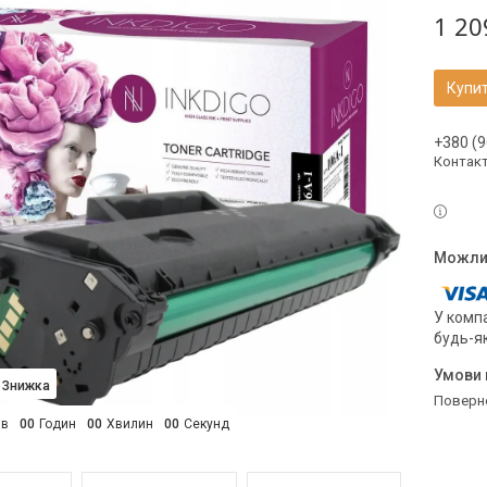
1 20
Купи
+380 (9
Контак
У компа
будь-я
поверн
ів
0
0
Годин
0
0
Хвилин
0
0
Секунд