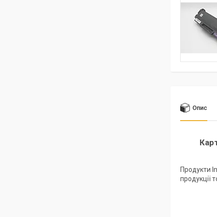
Опис
Кар
Продукти I
продукції т