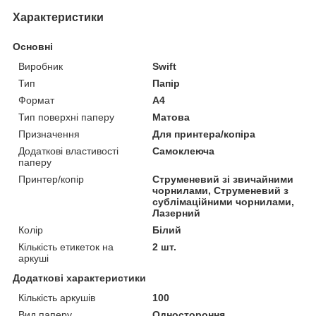
Характеристики
Основні
Виробник
Swift
Тип
Папір
Формат
A4
Тип поверхні паперу
Матова
Призначення
Для принтера/копіра
Додаткові властивості
Самоклеюча
паперу
Принтер/копір
Струменевий зі звичайними
чорнилами, Струменевий з
сублімаційними чорнилами,
Лазерний
Колір
Білий
Кількість етикеток на
2 шт.
аркуші
Додаткові характеристики
Кількість аркушів
100
Вид паперу
Одностороння