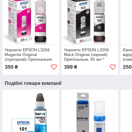
Чорнило EPSON L3256
Чорнило EPSON L3256
Ємні
Magenta Original
Black Original (чорний)
відп
(пурпурові) Оригінальне,
Оригінальне, 65 мл *
(пам
65 мл * флакон.
флакон.
EPS
350
399
250
₴
₴
(162
Подібні товари компанії