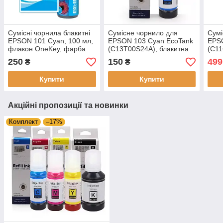
Cумісні чорнила блакитні
Сумісне чорнило для
Сумі
EPSON 101 Cyan, 100 мл,
EPSON 103 Cyan EcoTank
EPS
флакон OneKey, фарба
(C13T00S24A), блакитна
(C1
пігментна, Barva
фарба, флакон 1х70 мл,
комп
250
150
499
₴
₴
Refill Ink
флак
Ink
Купити
Купити
Акційні пропозиції та новинки
Комплект
–17%