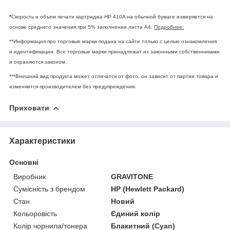
*
Скорость и объем печати картриджа HP 410A на обычной бумаге измеряется на
основе среднего значения при 5% заполнении листа А4.
Подробнее:
**Информация про торговые марки подана на сайте только с целью ознакомления
и идентификации. Все торговые марки принадлежат их законными собственниками
и охраняются законом.
***Внешний вид продукта может отличатся от фото, он зависит от партии товара и
изменяется производителем без предупреждения.
Приховати
Характеристики
Основні
Виробник
GRAVITONE
Сумісність з брендом
HP (Hewlett Packard)
Стан
Новий
Кольоровість
Єдиний колір
Колір чорнила/тонера
Блакитний (Cyan)