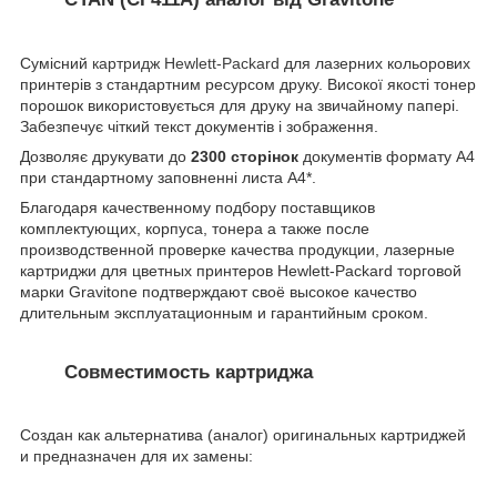
Сумісний
картридж Hewlett-Packard
для лазерних кольорових
принтерів з стандартним ресурсом друку. Високої якості тонер
порошок використовується для друку на звичайному папері.
Забезпечує чіткий текст документів і зображення.
Дозволяє друкувати до
2300 сторінок
документів формату А4
при стандартному заповненні листа А4*.
Благодаря качественному подбору поставщиков
комплектующих, корпуса, тонера а также после
производственной проверке качества продукции, лазерные
картриджи для цветных принтеров Hewlett-Packard торговой
марки Gravitone подтверждают своё высокое качество
длительным эксплуатационным и гарантийным сроком.
Совместимость картриджа
Создан как альтернатива (аналог) оригинальных картриджей
и предназначен для их замены: