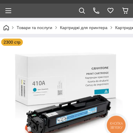
Товари та послуги
Картриджі для принтера
Картридж
2300 стр
КНОПКА
ЗВ'ЯЗКУ