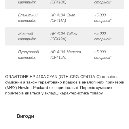
картридж
(CF410X)
сторінок*
Блакитний
HP 410A Cyan
~5.000
картридж
(CF411A)
сторінок*
Жовтий
HP 410A Yellow
~5.000
картридж
(CF412A)
сторінок*
Пурпуровий
HP 410A Magenta
~5.000
картридж
(
CF413A
)
сторінок*
GRAVITONE HP 410A CYAN (GTH-CRG-CF411A-C) повністю
сумісний а також гарантовано працює в аналогічних принтерів
(МФУ) Hewlett-Packard як і оригінальні. Перелік сумісних
принтерів дивіться у вкладці характеристика товару.
Вигоди