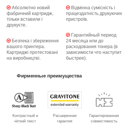
Абсолютно новий
Відмінна сумісність і
фабричний картридж,
працездатність друкуючих
тільки вставили і
пристроїв.
друкуєте.
Гарантийный период
Безпека і збереження
24 месяца или до
вашого принтера.
расходования тонера (в
Картриджі протестовані
зависимости что наступит
на виробництві.
быстрее).
Фирменные преимущества
Контрастный и
Расширенная
Гарантированная
чёткий текст
гарантия
совместимость