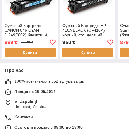
Сумісний Картридж
Сумісний Картридж HP
Сумі
CANON 046 CYAN
410A BLACK (CF410A)
Sam
(1249C002) блакитний,
чорний, стандартний
(бла
стандартний ресурс, 2300
ресурс, 2300 стор., аналог
ресу
899
950
879
₴
₴
1 100 ₴
стор., аналог від Gravitone
від Gravitone
анал
Купити
Купити
Про нас
100% позитивних з 562 відгуків за рік
Працює з 19.05.2014
м. Чернівці
Чернівці, Україна
Контакти
Сьогодні працює з 09:00 до 18:00