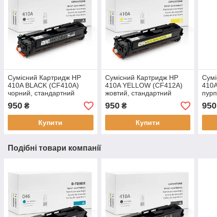
Сумісний Картридж HP
Сумісний Картридж HP
Сумі
410A BLACK (CF410A)
410A YELLOW (CF412A)
410
чорний, стандартний
жовтий, стандартний
пурп
ресурс, 2300 стор., аналог
ресурс, 2300 стор., аналог
ресу
950
950
950
₴
₴
від Gravitone
від Gravitone
від 
Купити
Купити
Подібні товари компанії