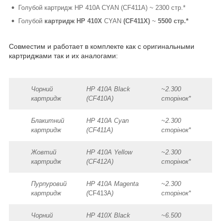
Голубой картридж HP 410A CYAN (CF411A)
~
2300 стр.*
Голубой
картридж HP 410X
CYAN
(CF411X)
~
5500 стр.*
Совместим и работает в комплекте как с оригинальными
картриджами так и их аналогами:
Чорний
HP 410A Black
~2.300
картридж
(CF410A)
сторінок*
Блакитний
HP 410A Cyan
~2.300
картридж
(CF411A)
сторінок*
Жовтий
HP 410A Yellow
~2.300
картридж
(CF412A)
сторінок*
Пурпуровий
HP 410A Magenta
~2.300
картридж
(
CF413A
)
сторінок*
Чорний
HP 410X Black
~6.500