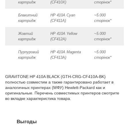
картридж
(CF410X)
сторінок*
Блакитний
HP 410A Cyan
~5.000
картридж
(CF411A)
сторінок*
Жовтий
HP 410A Yellow
~5.000
картридж
(CF412A)
сторінок*
Пурпуровий
HP 410A Magenta
~5.000
картридж
(
CF413A
)
сторінок*
GRAVITONE HP 410A BLACK (GTH-CRG-CF410A-BK)
полностью совместим а также гарантировано работает в
аналогичных принтерах (МФУ) Hewlett-Packard как и
оригинальные. Перечень совместимых принтеров смотрите
во вкладке характеристика товара.
Выгоды