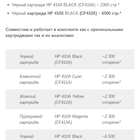
Чёрный картридж HP 410A BLACK (CF410A)
~
2300 стр.*
Чёрный
картридж HP 410X
BLACK
(CF410X)
~
6500 стр.*
Совместим и работает в комплекте как с оригинальными
картриджами так и их аналогами:
Чорний
HP 410A Black
~2.300
картридж
(CF410A)
сторінок*
Блакитний
HP 410A Cyan
~2.300
картридж
(CF411A)
сторінок*
Жовтий
HP 410A Yellow
~2.300
картридж
(CF412A)
сторінок*
Пурпуровий
HP 410A Magenta
~2.300
картридж
(
CF413A
)
сторінок*
Чорний
HP 410X Black
~6.500