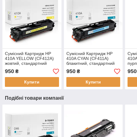
Сумісний Картридж HP
Сумісний Картридж HP
Сумі
410A YELLOW (CF412A)
410A CYAN (CF411A)
410
жовтий, стандартний
блакитний, стандартний
пурп
ресурс, 2300 стор., аналог
ресурс, 2300 стор., аналог
ресу
950
950
950
₴
₴
від Gravitone
від Gravitone
від 
Купити
Купити
Подібні товари компанії