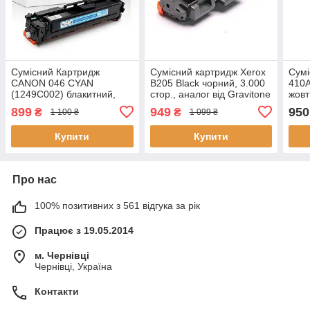
Сумісний Картридж
Сумісний картридж Xerox
Сумі
CANON 046 CYAN
B205 Black чорний, 3.000
410
(1249C002) блакитний,
стор., аналог від Gravitone
жовт
стандартний ресурс, 2300
D-TONER
ресу
899
949
950
₴
₴
1 100 ₴
1 099 ₴
стор., аналог від Gravitone
від 
Купити
Купити
Про нас
100% позитивних з 561 відгука за рік
Працює з 19.05.2014
м. Чернівці
Чернівці, Україна
Контакти