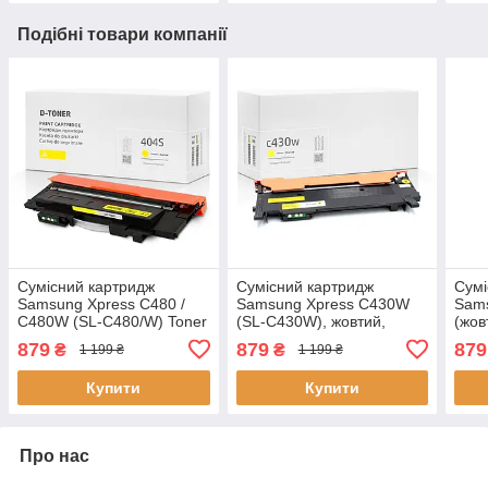
Подібні товари компанії
Сумісний картридж
Сумісний картридж
Сумі
Samsung Xpress C480 /
Samsung Xpress C430W
Sam
C480W (SL-C480/W) Toner
(SL-C430W), жовтий,
(жов
Y, жовтий, 1000 стор.,
1.000 сторінок, аналог від
ресу
879
879
879
₴
₴
1 199 ₴
1 199 ₴
аналог від Gravitone
Gravitone
анал
Купити
Купити
Про нас