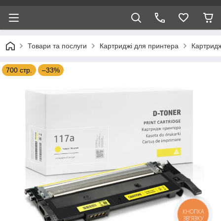
Товари та послуги
Картриджі для принтера
Картридж
700 стр.
–33%
КНОПКА
ЗВ'ЯЗКУ