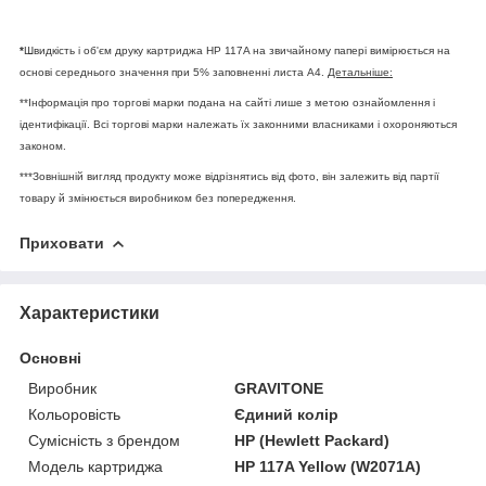
*
Швидкість і об'єм друку картриджа HP 117A на звичайному папері вимірюється на
основі середнього значення при 5% заповненні листа А4.
Детальніше:
**Інформація про торгові марки подана на сайті лише з метою ознайомлення і
ідентифікації. Всі торгові марки належать їх законними власниками і охороняються
законом.
***Зовнішній вигляд продукту може відрізнятись від фото, він залежить від партії
товару й змінюється виробником без попередження.
Приховати
Характеристики
Основні
Виробник
GRAVITONE
Кольоровість
Єдиний колір
Сумісність з брендом
HP (Hewlett Packard)
Модель картриджа
HP 117A Yellow (W2071A)