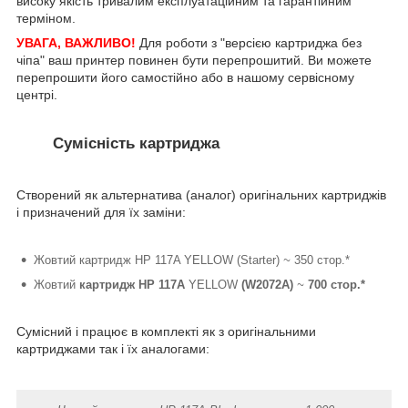
високу якість тривалим експлуатаційним та гарантійним
терміном.
УВАГА, ВАЖЛИВО!
Для роботи з "версією картриджа без
чіпа" ваш принтер повинен бути перепрошитий. Ви можете
перепрошити його самостійно або в нашому сервісному
центрі.
Сумісність картриджа
Створений як альтернатива (аналог) оригінальних картриджів
і призначений для їх заміни:
Жовтий картридж HP 117A YELLOW (Starter)
~
350 стор.*
Жовтий
картридж HP 117A
YELLOW
(W2072A)
~
700 стор.*
Сумісний і працює в комплекті як з оригінальними
картриджами так і їх аналогами: