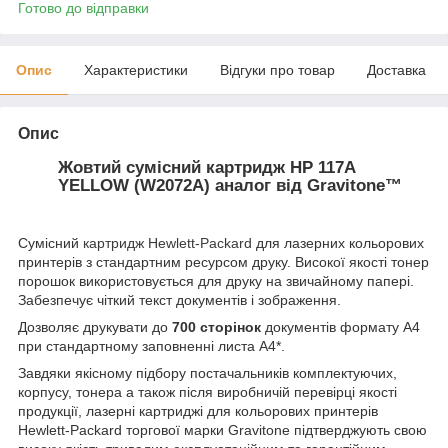
Готово до відправки
Опис
Характеристики
Відгуки про товар
Доставка
Опис
Жовтий сумісний картридж HP 117A
YELLOW (W2072A) аналог від Gravitone™
Сумісний
картридж Hewlett-Packard
для лазерних кольорових
принтерів з стандартним ресурсом друку. Високої якості тонер
порошок використовується для друку на звичайному папері.
Забезпечує чіткий текст документів і зображення.
Дозволяє друкувати до
700 сторінок
документів формату А4
при стандартному заповненні листа А4*.
Завдяки якісному підбору постачальників комплектуючих,
корпусу, тонера а також після виробничій перевірці якості
продукції, лазерні картриджі для кольорових принтерів
Hewlett-Packard торгової марки Gravitone підтверджують свою