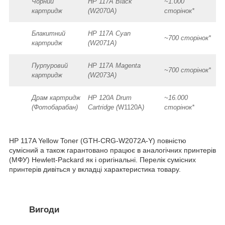
Чорний
HP 117A Black
~1.000
картридж
(W2070A)
сторінок*
Блакитний
HP 117A Cyan
~700 сторінок*
картридж
(W2071A)
Пурпуровий
HP 117A Magenta
~700 сторінок*
картридж
(W2073A)
Драм картридж
HP 120A Drum
~16.000
(Фотобарабан)
Cartridge (
W1120A
)
сторінок*
HP 117A Yellow Toner (GTH-CRG-W2072A-Y) повністю
сумісний а також гарантовано працює в аналогічних принтерів
(МФУ) Hewlett-Packard як і оригінальні. Перелік сумісних
принтерів дивіться у вкладці характеристика товару.
Вигоди