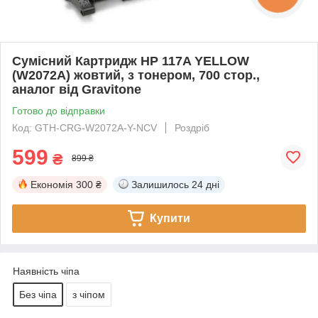
Сумісний Картридж HP 117A YELLOW
(W2072A) жовтий, з тонером, 700 стор.,
аналог від Gravitone
Готово до відправки
Код: GTH-CRG-W2072A-Y-NCV
Роздріб
599
₴
899 ₴
Економія
300 ₴
Залишилось
24 дні
Купити
Наявність чіпа
Без чіпа
з чіпом