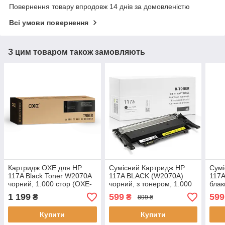
Повернення товару впродовж 14 днів за домовленістю
Всі умови повернення
З цим товаром також замовляють
Картридж OXE для HP
Сумісний Картридж HP
Сумі
117A Black Toner W2070A
117A BLACK (W2070A)
117
чорний, 1.000 стор (OXE-
чорний, з тонером, 1.000
блак
H2070ABN)
стор., аналог від Gravitone
стор
1 199
599
599
₴
₴
899 ₴
Купити
Купити