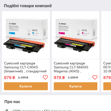
Подібні товари компанії
Сумісний картридж
Сумісний картридж
Сумі
Samsung CLT-С404Ѕ
Samsung CLT-M404S
057H
(блакитний) , стандартний
Magenta (404S) ,
10.0
ресурс (1.000 стор.),
пурпурний, 1.000 стор.,
Grav
879
879
879
₴
₴
1 199 ₴
1 199 ₴
аналог від Gravitone
аналог від Gravitone
Купити
Купити
Про нас
100% позитивних з 561 відгука за рік