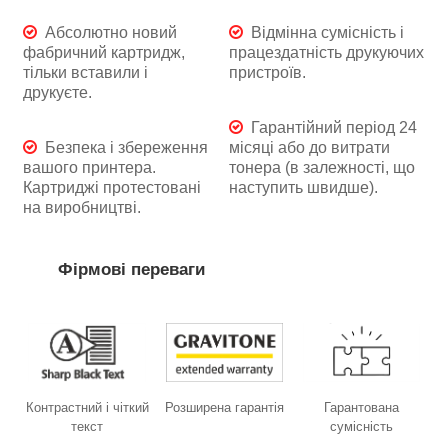
Абсолютно новий
Відмінна сумісність і
фабричний картридж,
працездатність друкуючих
тільки вставили і
пристроїв.
друкуєте.
Гарантійний період 24
Безпека і збереження
місяці або до витрати
вашого принтера.
тонера (в залежності, що
Картриджі протестовані
наступить швидше).
на виробництві.
Фірмові переваги
Контрастний і чіткий
Розширена гарантія
Гарантована
текст
сумісність