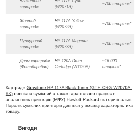
Блакитний
HP 117A Cyan
~700 сторінок*
картридж
(W2071A)
Жовтий
HP 117A Yellow
~700 сторінок*
картридж
(W2072A)
Пурпуровий
HP 117A Magenta
~700 сторінок*
картридж
(W2073A)
Драм картридж
HP 120A Drum
~16.000
(Фотобарабан)
Cartridge (
W1120A
)
сторінок*
Картридж
Gravitone HP 117A Black Toner (GTH-CRG-W2070A-
BK)
повністю сумісний а також гарантовано працює в
аналогічних принтерів (МФУ) Hewlett-Packard як і оригінальні.
Перелік сумісних принтерів дивіться у вкладці характеристика
товару.
Вигоди