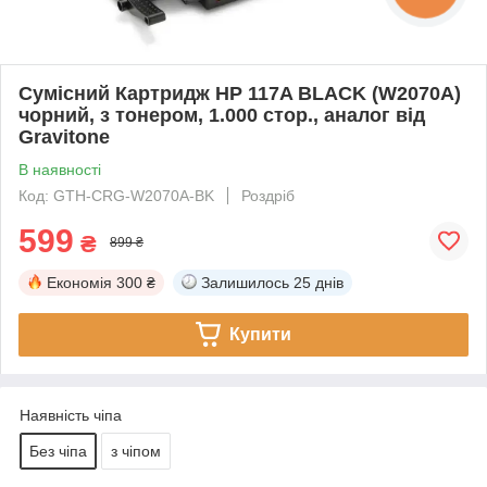
Сумісний Картридж HP 117A BLACK (W2070A)
чорний, з тонером, 1.000 стор., аналог від
Gravitone
В наявності
Код: GTH-CRG-W2070A-BK
Роздріб
599
₴
899 ₴
Економія
300 ₴
Залишилось
25 днів
Купити
Наявність чіпа
Без чіпа
з чіпом