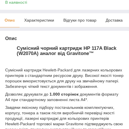
В наявності
Опис
Характеристики
Відгуки про товар
Доставка
Опис
Сумісний чорний картридж HP 117A Black
(W2070A) аналог від Gravitone™
Сумісний
картридж Hewlett-Packard
для лазерних кольорових
принтерів з стандартним ресурсом друку. Високої якості тонер
порошок використовується для друку на звичайному папері.
Забезпечує чіткий текст документів і зображення.
Дозволяє друкувати до
1.000 сторінок
документів формату
А4 при стандартному заповненні листа А4*.
Завдяки якісному підбору постачальників комплектуючих,
корпусу, тонера а також після виробничій перевірці якості
продукції, лазерні картриджі для кольорових принтерів
Hewlett-Packard торгової марки Gravitone підтверджують свою