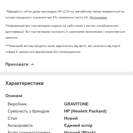
*
Швидкість і об'єм друку картриджа HP 117A на звичайному папері вимірюється на
основі середнього значення при 5% заповненні листа А4.
Детальніше:
**Інформація про торгові марки подана на сайті лише з метою ознайомлення і
ідентифікації. Всі торгові марки належать їх законними власниками і охороняються
законом.
***Зовнішній вигляд продукту може відрізнятись від фото, він залежить від партії
товару й змінюється виробником без попередження.
Приховати
Характеристики
Основні
Виробник
GRAVITONE
Сумісність з брендом
HP (Hewlett Packard)
Стан
Новий
Кольоровість
Єдиний колір
Колір чорнила/тонера
Чорний (Black)