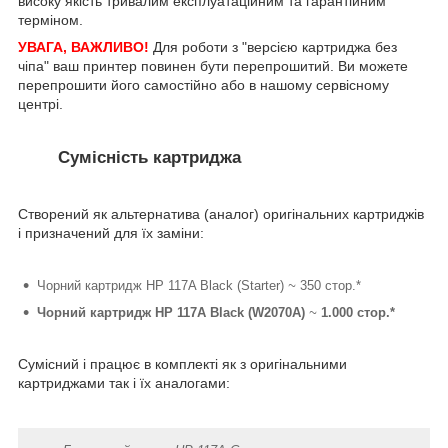
високу якість тривалим експлуатаційним та гарантійним
терміном.
УВАГА, ВАЖЛИВО!
Для роботи з "версією картриджа без
чіпа" ваш принтер повинен бути перепрошитий. Ви можете
перепрошити його самостійно або в нашому сервісному
центрі.
Сумісність картриджа
Створений як альтернатива (аналог) оригінальних картриджів
і призначений для їх заміни:
Чорний картридж HP 117A Black (Starter)
~
350 стор.*
Чорний картридж HP 117A Black (W2070A)
~
1.000 стор.*
Сумісний і працює в комплекті як з оригінальними
картриджами так і їх аналогами: