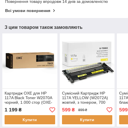
Повернення товару впродовж 14 днів за домовленістю
Всі умови повернення
З цим товаром також замовляють
Картридж OXE для HP
Сумісний Картридж HP
Сумі
117A Black Toner W2070A
117A YELLOW (W2072A)
117
чорний, 1.000 стор (OXE-
жовтий, з тонером, 700
блак
H2070ABN)
стор., аналог від Gravitone
стор
1 199
599
599
₴
₴
899 ₴
Купити
Купити