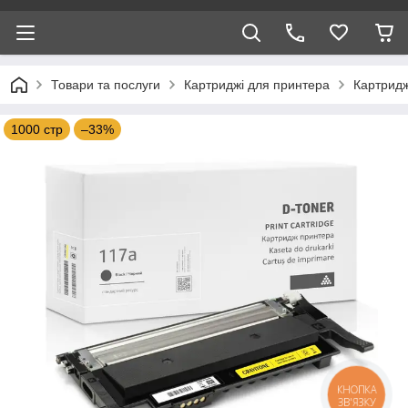
Товари та послуги
Картриджі для принтера
Картридж
1000 стр
–33%
КНОПКА
ЗВ'ЯЗКУ