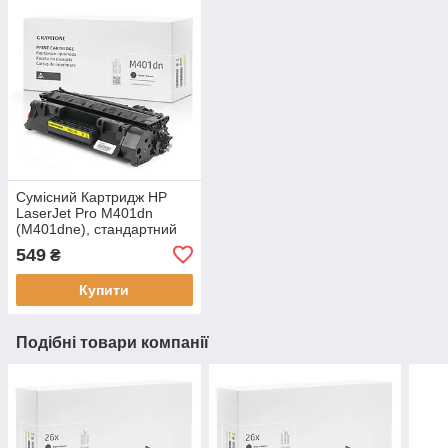
Сумісний Картридж HP
LaserJet Pro M401dn
(M401dne), стандартний
ресурс, 2.700 стор.,
549
₴
аналог від Gravitone
Купити
Подібні товари компанії