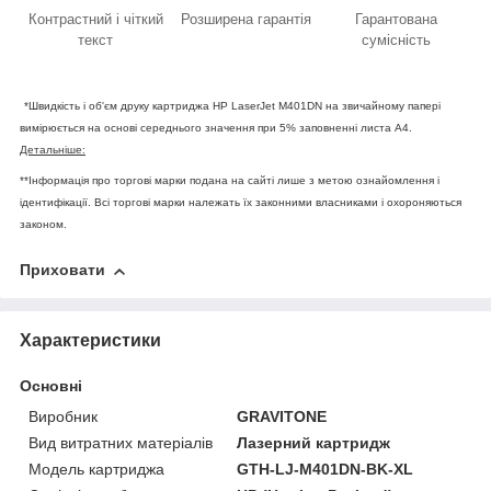
Контрастний і чіткий
Розширена гарантія
Гарантована
текст
сумісність
*Швидкість і об'єм друку картриджа HP LaserJet M401DN на звичайному папері
вимірюється на основі середнього значення при 5% заповненні листа А4.
Детальніше:
**Інформація про торгові марки подана на сайті лише з метою ознайомлення і
ідентифікації. Всі торгові марки належать їх законними власниками і охороняються
законом.
Приховати
Характеристики
Основні
Виробник
GRAVITONE
Вид витратних матеріалів
Лазерний картридж
Модель картриджа
GTH-LJ-M401DN-BK-XL