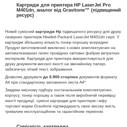
Картридж для принтера HP LaserJet Pro
M401dn, аналог від Gravitone™ (підвищений
ресурс)
Новий сумісний
картридж Hp
підвищеного ресурсу для друку
лазерних принтерів Hewlett-Packard LaserJet M401dn серії. У
картриджі збільшену кількість тонер-порошку всередині.
Продукт виготовлений виключно з нових комплектуючих на
автоматизованих лініях провідних світових фабрик витратних
матеріалів. Картридж для принтера використовується для
друку документів високої якості на звичайному папері,
забезпечує чіткий текст, зображення.
Дозволяє друкувати
до
6.900 сторінок
документів формату
А4 при стандартному заповненні листа А4*.
Завдяки якісному підбору постачальників комплектуючих,
корпусу, тонер порошку а також після виробничій перевірці
якості продукції, сумісні картриджі для принтерів і мфу
торгової марки Gravitone підтверджують свою високу якість
тривалим експлуатаційним та гарантійним терміном.
Сумісність картриджа