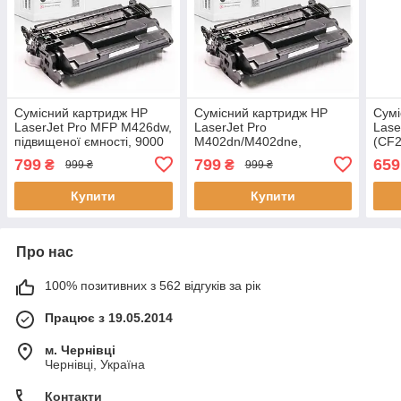
Сумісний картридж HP
Сумісний картридж HP
Сумі
LaserJet Pro MFP M426dw,
LaserJet Pro
Lase
підвищеної ємності, 9000
M402dn/M402dne,
(CF2
стор., аналог від
підвищеної ємності, 9000
ресу
799
799
659
₴
₴
999 ₴
999 ₴
GRAVITONE
стор., аналог від
анал
GRAVITONE
Купити
Купити
Про нас
100% позитивних з 562 відгуків за рік
Працює з 19.05.2014
м. Чернівці
Чернівці, Україна
Контакти