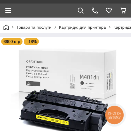
Товари та послуги
Картриджі для принтера
Картридж
6900 стр
–18%
КНОПКА
ЗВ'ЯЗКУ