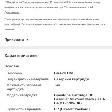
*
Швидкість і об'єм друку картриджа HP LaserJet M125nw на звичайному папері
вимірюється на основі середнього значення при 5% заповненні листа А4.
Детальніше:
**Інформація про торгові марки подана на сайті лише з метою ознайомлення і
ідентифікації. Всі торгові марки належать їх законними власниками і охороняються
законом.
Приховати
Характеристики
Основні
Виробник
GRAVITONE
Вид витратних матеріалів
Лазерний картридж
Можливість заправки
Так
картриджа
Модель картриджа
Gravitone Cartridge HP
LaserJet M125nw Black (GTH-
LJ-M125NW-BK)
Сумісність з брендом
HP (Hewlett Packard)