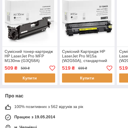
Сумісний тонер-картридж
Сумісний Картридж HP
Сумі
HP LaserJet Pro MFP
LaserJet Pro M15a
Lase
M130nw (G3Q58A)
(W2G50A), стандартний
(W2G
підвищений ресурс,4.000
ресурс, 1.000 стор.,
ресу
509
519
519
₴
₴
599 ₴
699 ₴
стор, аналог Gravitone
аналог від Gravitone
анал
Купити
Купити
Про нас
100% позитивних з 562 відгуків за рік
Працює з 19.05.2014
м. Чернівці