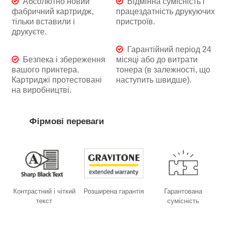
Абсолютно новий
Відмінна сумісність і
фабричний картридж,
працездатність друкуючих
тільки вставили і
пристроїв.
друкуєте.
Гарантійний період 24
Безпека і збереження
місяці або до витрати
вашого принтера.
тонера (в залежності, що
Картриджі протестовані
наступить швидше).
на виробництві.
Фірмові переваги
Контрастний і чіткий
Розширена гарантія
Гарантована
текст
сумісність