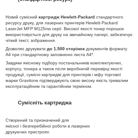
Новий сумісний
картридж Hewlett-Packard
стандартного
ресурсу друку, для лазерних принтерів Hewlett-Packard
LaserJet MFP M125nw серії. Високої якості тонер порошок
використовується для друку на звичайному папері, забезпечує
чіткий текст, зображення.
Дозволяє друкувати
до
1.500 сторінок
документів формату
А4 при стандартному заповненні листа А4*.
Завдяки якісному підбору постачальників комплектуючих,
корпусу, тонера а також після виробничій перевірці якості
продукції, сумісні картриджі для принтерів і мфу торгової
марки Gravitone підтверджують свою високу якість тривалим
експлуатаційним та гарантійним терміном.
Сумісніть картриджа
Створений та призначений для
якісної і безперебійної роботи в лазерних
друкуючих пристроях: