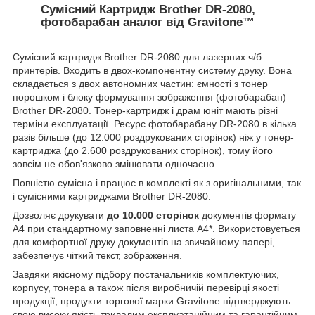
Сумісний Картридж Brother DR-2080,
фотобарабан аналог від Gravitone™
Сумісний
картридж Brother
DR-2080 для лазерних ч/б
принтерів. Входить в двох-компонентну систему друку. Вона
складається з двох автономних частин: ємності з тонер
порошком і блоку формування зображення (фотобарабан)
Brother DR-2080. Тонер-картридж і драм юніт мають різні
терміни експлуатації. Ресурс фотобарабану DR-2080 в кілька
разів більше (до 12.000 роздрукованих сторінок) ніж у тонер-
картриджа (до 2.600 роздрукованих сторінок), тому його
зовсім не обов'язково змінювати одночасно.
Повністю сумісна і працює в комплекті як з оригінальними, так
і сумісними картриджами Brother DR-2080.
Дозволяє друкувати
до
10.000 сторінок
документів формату
А4 при стандартному заповненні листа А4*. Використовується
для комфортної друку документів на звичайному папері,
забезпечує чіткий текст, зображення.
Завдяки якісному підбору постачальників комплектуючих,
корпусу, тонера а також після виробничій перевірці якості
продукції, продукти торгової марки Gravitone підтверджують
свою високу якість тривалим експлуатаційним та гарантійним