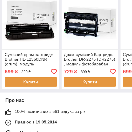
Сумісний драм-картридж
Драм-сумісний Картридж
Сумі
Brother HL-L2360DNR
Brother DR-2275 (DR2275)
Bro
(drum), модуль
, модуль фотобарабан
(dru
фотобарабан, 12.000
(12.000 стор.), аналог від
фото
699
729
699
₴
₴
899 ₴
899 ₴
стор., аналог від Gravitone
Gravitone
стор
Купити
Купити
Про нас
100% позитивних з 561 відгука за рік
Працює з 19.05.2014