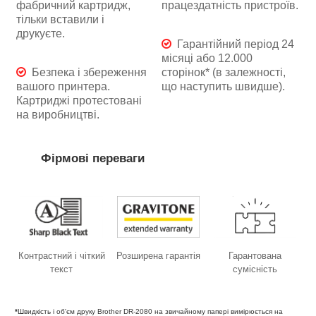
фабричний картридж,
працездатність пристроїв.
тільки вставили і
друкуєте.
Гарантійний період 24
місяці або 12.000
Безпека і збереження
сторінок* (в залежності,
вашого принтера.
що наступить швидше).
Картриджі протестовані
на виробництві.
Фірмові переваги
Контрастний і чіткий
Розширена гарантія
Гарантована
текст
сумісність
*
Швидкість і об'єм друку Brother DR-2080 на звичайному папері вимірюється на