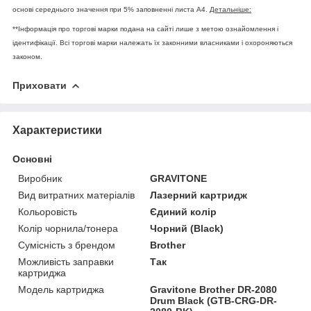
основі середнього значення при 5% заповненні листа А4.
Детальніше:
**Інформація про торгові марки подана на сайті лише з метою ознайомлення і
ідентифікації. Всі торгові марки належать їх законними власниками і охороняються
законом.
Приховати
Характеристики
Основні
Виробник
GRAVITONE
Вид витратних матеріалів
Лазерний картридж
Кольоровість
Єдиний колір
Колір чорнила/тонера
Чорний (Black)
Сумісність з брендом
Brother
Можливість заправки
Так
картриджа
Модель картриджа
Gravitone Brother DR-2080
Drum Black (GTB-CRG-DR-