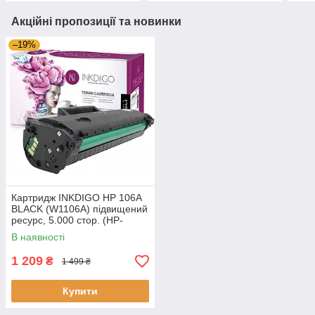
Акційні пропозиції та новинки
–19%
Картридж INKDIGO HP 106A
BLACK (W1106A) підвищений
ресурс, 5.000 стор. (HP-
106XL-1).
В наявності
1 209
₴
1 499 ₴
Купити