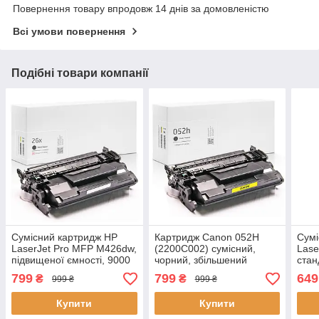
Повернення товару впродовж 14 днів за домовленістю
Всі умови повернення
Подібні товари компанії
Сумісний картридж HP
Картридж Canon 052H
Сумі
LaserJet Pro MFP M426dw,
(2200C002) сумісний,
Lase
підвищеної ємності, 9000
чорний, збільшений
стан
стор., аналог від
ресурс (9.000 стор.),
(1.0
799
799
649
₴
₴
999 ₴
999 ₴
GRAVITONE
аналог від Gravitone
Grav
Купити
Купити