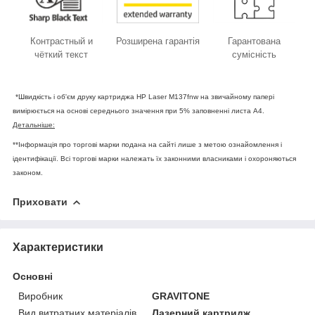
Контрастный и
Розширена гарантія
Гарантована
чёткий текст
сумісність
*Швидкість і об'єм друку картриджа HP Laser M137fnw на звичайному папері
вимірюється на основі середнього значення при 5% заповненні листа А4.
Детальніше:
**Інформація про торгові марки подана на сайті лише з метою ознайомлення і
ідентифікації. Всі торгові марки належать їх законними власниками і охороняються
законом.
Приховати
Характеристики
Основні
Виробник
GRAVITONE
Вид витратних матеріалів
Лазерний картридж