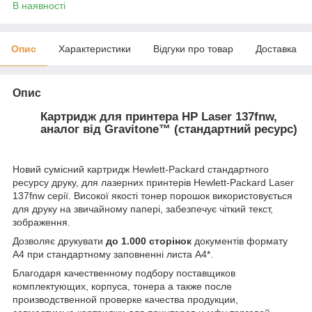
В наявності
Опис
Характеристики
Відгуки про товар
Доставка
Опис
Картридж для принтера HP Laser 137fnw,
аналог від Gravitone™ (стандартний ресурс)
Новий сумісний
картридж Hewlett-Packard
стандартного
ресурсу друку, для лазерних принтерів Hewlett-Packard Laser
137fnw серії. Високої якості тонер порошок використовується
для друку на звичайному папері, забезпечує чіткий текст,
зображення.
Дозволяє друкувати
до
1.000 сторінок
документів формату
А4 при стандартному заповненні листа А4*.
Благодаря качественному подбору поставщиков
комплектующих, корпуса, тонера а также после
производственной проверке качества продукции,