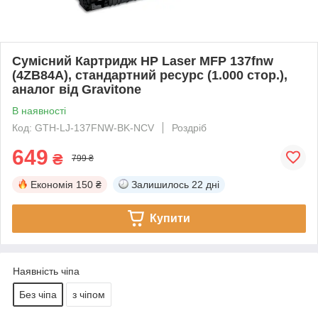
Сумісний Картридж HP Laser MFP 137fnw
(4ZB84A), стандартний ресурс (1.000 стор.),
аналог від Gravitone
В наявності
Код: GTH-LJ-137FNW-BK-NCV
Роздріб
649
₴
799 ₴
Економія
150 ₴
Залишилось
22 дні
Купити
Наявність чіпа
Без чіпа
з чіпом