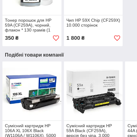
Тонер порошок для HP
Чип HP 59X Chip (CF259X)
59A (CF259A), чорний,
10.000 сторінок
флакон * 130 грамів (1
заправка)
350
1 800
₴
₴
Подібні товари компанії
Сумісний картридж HP
Сумісний картридж HP
Сумі
106A XL 106X Black
59A Black (CF259A),
44A 
(W1106A / W1106X), 5000
версія без чіпа, 3.000
ємно