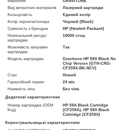
Виробник
GRAVITONE
Вид витратних матеріалів
Лазерний картридж
Кольоровість
Єдиний колір
Колір чорнила/тонера
Чорний (Black)
Сумісність з брендом
HP (Hewlett Packard)
Номінальний ресурс
10000 стор.
картриджа
Можливість заправки
Так
картриджа
Модель картриджа
Gravitone HP 59X Black No
Chip Version (GTH-CRG-
CF259X-BK-NCV)
Стан
Новий
Гарантійний термін
24 міс
Наявність чіпа
Без чіпа
Додаткові характеристики
Номер картриджа (OEM
HP 59A Black Cartridge
Код)
(CF259A), HP 59X Black
Cartridge (CF259X)
Користувальницькі характеристики