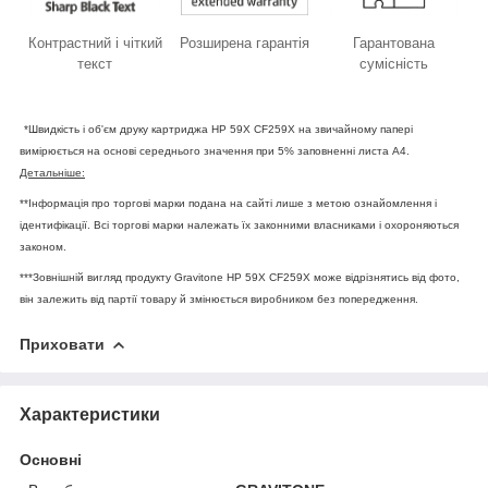
Контрастний і чіткий
Розширена гарантія
Гарантована
текст
сумісність
*Швидкість і об'єм друку картриджа HP 59X CF259X на звичайному папері
вимірюється на основі середнього значення при 5% заповненні листа А4.
Детальніше:
**Інформація про торгові марки подана на сайті лише з метою ознайомлення і
ідентифікації. Всі торгові марки належать їх законними власниками і охороняються
законом.
***Зовнішній вигляд продукту Gravitone HP 59X CF259X може відрізнятись від фото,
він залежить від партії товару й змінюється виробником без попередження.
Приховати
Характеристики
Основні