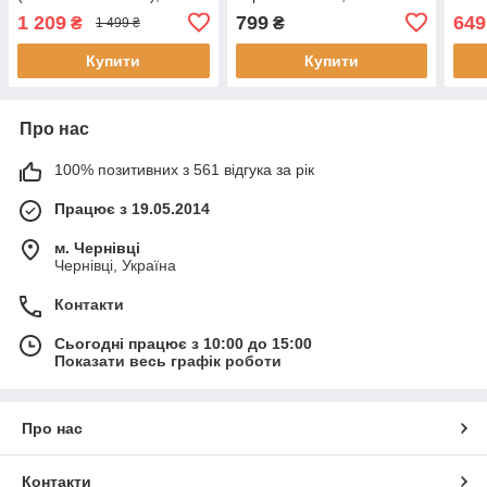
стор., D-Toner від
стор., аналог від Gravitone
анал
1 209
799
649
₴
₴
1 499 ₴
Gravitone
44X 
Купити
Купити
Про нас
100% позитивних з 561 відгука за рік
Працює з 19.05.2014
м. Чернівці
Чернівці, Україна
Контакти
Сьогодні працює з 10:00 до 15:00
Показати весь графік роботи
Про нас
Контакти