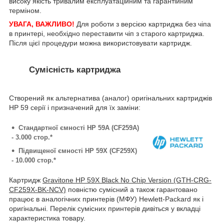
високу якість тривалим експлуатаційним та гарантійним
терміном.
УВАГА, ВАЖЛИВО!
Для роботи з версією картриджа без чіпа
в принтері, необхідно переставити чіп з старого картриджа.
Після цієї процедури можна використовувати картридж.
Сумісність картриджа
Створений як альтернатива (аналог) оригінальних картриджів
HP 59 серії і призначений для їх заміни:
Стандартної ємності HP 59A (CF259A)
- 3.000 стор.*
Підвищеної ємності HP 59X (CF259X)
- 10.000 стор.*
Картридж
Gravitone HP 59X Black No Chip Version (GTH-CRG-
CF259X-BK-NCV)
повністю сумісний а також гарантовано
працює в аналогічних принтерів (МФУ) Hewlett-Packard як і
оригінальні. Перелік сумісних принтерів дивіться у вкладці
характеристика товару.