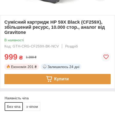
Сумісний картридж HP 59X Black (CF259X),
збільшений ресурс, 10.000 стор., аналог від
Gravitone
В наявності
Код: GTH-CRG-CF259X-BK-NCV
Роздріб
999
₴
1 200 ₴
Економія
201 ₴
Залишилось
24 дні
Купити
Наявність чіпа
Без чіпа
з чіпом