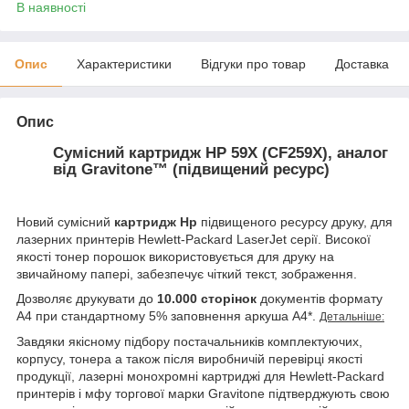
В наявності
Опис
Характеристики
Відгуки про товар
Доставка
Опис
Сумісний картридж HP 59X (CF259X), аналог
від Gravitone™ (підвищений ресурс)
Новий сумісний
картридж Hp
підвищеного ресурсу друку, для
лазерних принтерів Hewlett-Packard LaserJet серії. Високої
якості тонер порошок використовується для друку на
звичайному папері, забезпечує чіткий текст, зображення.
Дозволяє друкувати до
10.000 сторінок
документів формату
А4 при стандартному 5% заповнення аркуша А4*.
Детальніше:
Завдяки якісному підбору постачальників комплектуючих,
корпусу, тонера а також після виробничій перевірці якості
продукції, лазерні монохромні картриджі для Hewlett-Packard
принтерів і мфу торгової марки Gravitone підтверджують свою