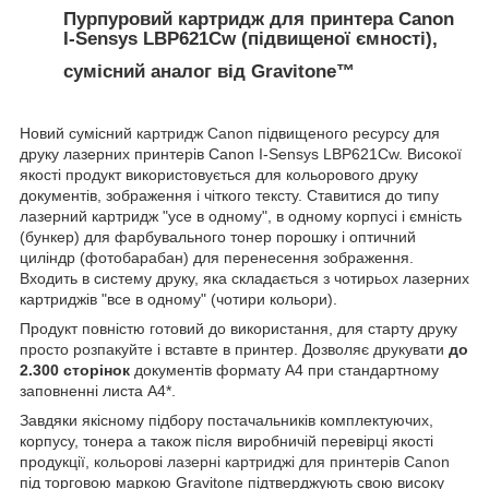
Пурпуровий картридж для принтера Canon
I-Sensys LBP621Cw (підвищеної ємності),
сумісний аналог від Gravitone™
Новий сумісний
картридж Canon
підвищеного ресурсу для
друку лазерних принтерів Canon I-Sensys LBP621Cw. Високої
якості продукт використовується для кольорового друку
документів, зображення і чіткого тексту. Ставитися до типу
лазерний картридж "усе в одному", в одному корпусі і ємність
(бункер) для фарбувального тонер порошку і оптичний
циліндр (фотобарабан) для перенесення зображення.
Входить в систему друку, яка складається з чотирьох лазерних
картриджів "все в одному" (чотири кольори).
Продукт повністю готовий до використання, для старту друку
просто розпакуйте і вставте в принтер. Дозволяє друкувати
до
2.300 сторінок
документів формату А4 при стандартному
заповненні листа А4*.
Завдяки якісному підбору постачальників комплектуючих,
корпусу, тонера а також після виробничій перевірці якості
продукції,
кольорові лазерні картриджі для принтерів Canon
під торговою маркою Gravitone підтверджують свою високу