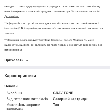
*
Швидкість і об'єм друку пурпурного картриджа Canon LBP621Cw на звичайному
папері вимірюється на основі середнього значення при 5% заповненні листа А4.
Детальніше:
**Інформація про торгові марки подана на сайті лише з метою ознайомлення і
ідентифікації. Всі торгові марки належать їх законними власниками і охороняються
законом.
***Зовнішній вигляд продукту Gravitone Canon LBP621Cw Magenta XL може
відрізнятись від фото, він залежить від партії товару й змінюється виробником без
попередження.
Приховати
Характеристики
Основні
Виробник
GRAVITONE
Вид витратних матеріалів
Лазерний картридж
Можливість заправки
Так
картриджа