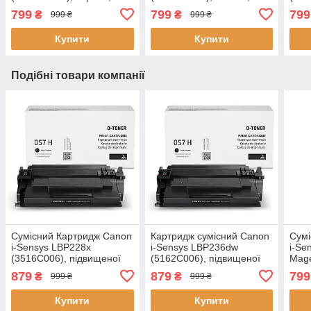
2.300 стор., аналог від
2.300 стор., аналог від
2.30
799
799
799
₴
₴
999 ₴
999 ₴
Gravitone
Gravitone
Grav
Купити
Купити
Подібні товари компанії
Сумісний Картридж Canon
Картридж сумісний Canon
Сумі
i-Sensys LBP228x
i-Sensys LBP236dw
i-Se
(3516C006), підвищеної
(5162C006), підвищеної
Mage
ємності, 10.000 стор.,
ємності, 10.000 стор.,
пурп
879
879
799
₴
₴
999 ₴
999 ₴
аналог від Gravitone
аналог від Gravitone
анал
Купити
Купити