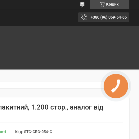
Кошик
+380 (96) 069-64-66
китний, 1.200 стор., аналог від
ості
Код:
GTC-CRG-054-C