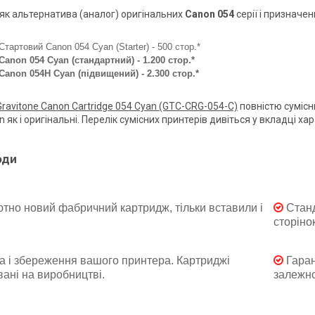
як альтернатива (аналог) оригінальних
Canon 054
серії і призначен
Стартовий Canon 054 Cyan (Starter) - 500 стор.*
Canon 054 Cyan (стандартний) - 1.200 стор.*
Canon 054H Cyan (підвищений) - 2.300 стор.*
Gravitone Canon Cartridge 054 Cyan (GTC-CRG-054-C)
повністю сумісн
 як і оригінальні. Перелік сумісних принтерів дивіться у вкладці ха
оди
тно новий фабричний картридж, тільки вставили і
Станд
сторінок
а і збереження вашого принтера. Картриджі
Гаран
ані на виробництві.
залежно