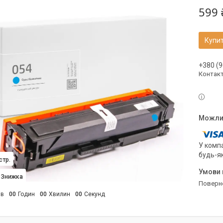
599 
Купи
+380 (9
Контак
У компа
будь-я
стр.
поверн
ів
0
0
Годин
0
0
Хвилин
0
0
Секунд