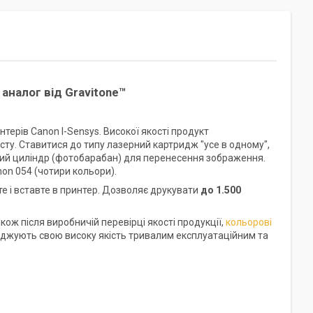
аналог від Gravitone™
терів Canon I-Sensys. Високої якості продукт
сту. Ставитися до типу лазерний картридж "усе в одному",
чний циліндр (фотобарабан) для перенесення зображення.
on 054 (чотири кольори).
те і вставте в принтер. Дозволяє друкувати
до
1.500
ож після виробничій перевірці якості продукції,
кольорові
рджують свою високу якість тривалим експлуатаційним та