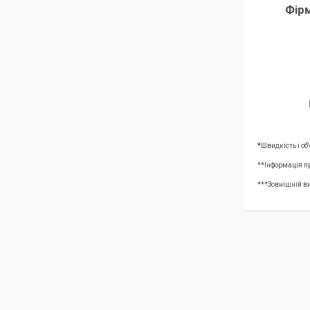
Фір
*
Швидкість і об
**Інформація п
***Зовнішній ви