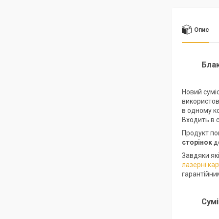
Опис
Блак
Новий сумі
використов
в одному к
Входить в 
Продукт по
сторінок
д
Завдяки які
лазерні ка
гарантійни
Сум