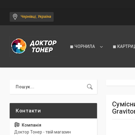
Чернівці, Україна
◼ ЧОРНИЛА
◼ КАРТРИ
Сумісни
Gravito
Доктор Тонер - твій магазин