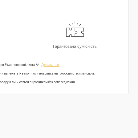
Гарантована сумісність
при 5% заповненні листа А4.
Детальніше:
арки належать їх законними власниками і охороняються законом.
ї товару й змінюється виробником без попередження.