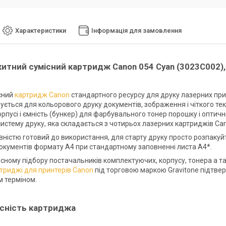
Характеристики
Інформація для замовлення
итний сумісний картридж Canon 054 Cyan (3023C002), 
сний
картридж Canon
стандартного ресурсу для друку лазерних прин
ується для кольорового друку документів, зображення і чіткого тек
орпусі і ємність (бункер) для фарбувального тонер порошку і опти
систему друку, яка складається з чотирьох лазерних картриджів Can
вністю готовий до використання, для старту друку просто розпакуй
окументів формату А4 при стандартному заповненні листа А4*.
сному підбору постачальників комплектуючих, корпусу, тонера а так
ртриджі для принтерів Canon
під торговою маркою Gravitone підтве
м терміном.
існість картриджа