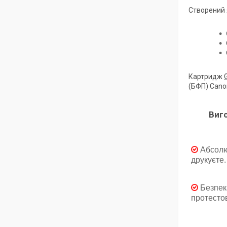
Створений 
Картридж
(БФП) Canon
Виг
Абсолю
друкуєте.
Безпек
протестов