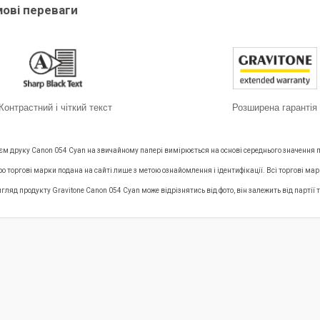
мові переваги
Контрастний і чіткий текст
Розширена гарантія
'єм друку Canon 054 Cyan на звичайному папері вимірюється на основі середнього значення 
ро торгові марки подана на сайті лише з метою ознайомлення і ідентифікації. Всі торгові м
гляд продукту Gravitone Canon 054 Cyan може відрізнятись від фото, він залежить від парті