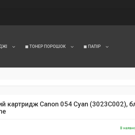
ДЖІ
◼ ТОНЕР ПОРОШОК
◼ ПАПІР
й картридж Canon 054 Cyan (3023C002), бла
ne
В наявн