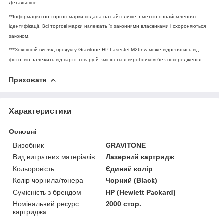
Детальніше:
**Інформація про торгові марки подана на сайті лише з метою ознайомлення і
ідентифікації. Всі торгові марки належать їх законними власниками і охороняються
законом.
***Зовнішній вигляд продукту Gravitone HP LaserJet M26nw може відрізнятись від
фото, він залежить від партії товару й змінюється виробником без попередження.
Приховати
Характеристики
Основні
Виробник
GRAVITONE
Вид витратних матеріалів
Лазерний картридж
Кольоровість
Єдиний колір
Колір чорнила/тонера
Чорний (Black)
Сумісність з брендом
HP (Hewlett Packard)
Номінальний ресурс
2000 стор.
картриджа