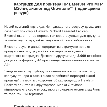
Картридж для принтера HP LaserJet Pro MFP
M26nw, аналог від Gravitone™ (підвищений
ресурс)
Новий сумісний
картридж Hp
підвищеного ресурсу друку, для
лазерних принтерів Hewlett-Packard LaserJet Pro серії.
Високої якості тонер порошок використовується для друку на
звичайному папері, забезпечує чіткий текст, зображення.
Використовуючи даний картридж ви отримуєте приріст
продуктивності друку майже в чотири рази відносно
стартового картриджа. Дозволяє друкувати до
2.000 сторінок
документів формату А4 при стандартному заповненні листа
А4*.
Завдяки якісному підбору постачальників комплектуючих,
корпусу, тонера а також після виробничій перевірці якості
продукції,
лазерні монохромні ч/б картриджі для Hewlett-
Packard
принтерів і мфу торгової марки Gravitone
підтверджують свою високу якість тривалим експлуатаційним
та гарантійним терміном.
Сумісність картриджа