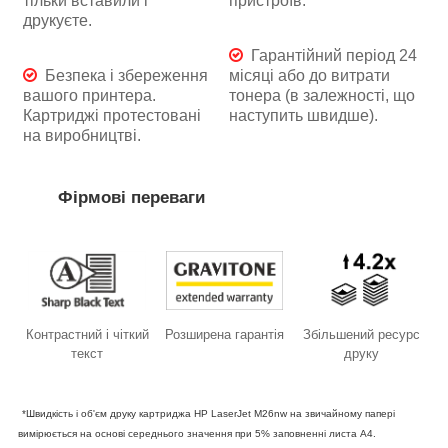
тільки вставили і
пристроїв.
друкуєте.
Гарантійний період 24
Безпека і збереження
місяці або до витрати
вашого принтера.
тонера (в залежності, що
Картриджі протестовані
наступить швидше).
на виробництві.
Фірмові переваги
Контрастний і чіткий
Розширена гарантія
Збільшений ресурс
текст
друку
*Швидкість і об'єм друку картриджа HP LaserJet M26nw на звичайному папері
вимірюється на основі середнього значення при 5% заповненні листа А4.