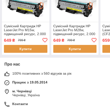
Сумісний Картридж HP
Сумісний Картридж HP
Сумі
LaserJet Pro M15w,
LaserJet Pro M28w,
Lase
підвищений ресурс, 2.000
підвищений ресурс, 2.000
(CF2
стор., аналог від Gravitone
стор., аналог від Gravitone
ресу
649
649
659
₴
₴
799 ₴
799 ₴
анал
Купити
Купити
Про нас
100% позитивних з 560 відгуків за рік
Працює з 19.05.2014
м. Чернівці
Чернівці, Україна
Контакти