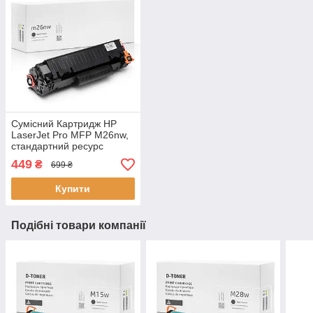
Сумісний Картридж HP
LaserJet Pro MFP M26nw,
стандартний ресурс
(1.000 стор.), аналог від
449
₴
699 ₴
Gravitone
Купити
Подібні товари компанії