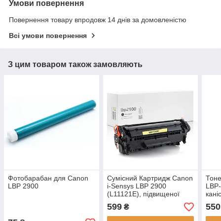
Умови повернення
Повернення товару впродовж 14 днів за домовленістю
Всі умови повернення
З цим товаром також замовляють
Фотобарабан для Саnon
Сумісний Картридж Canon
Тоне
LBP 2900
i-Sensys LBP 2900
LBP-
(L11121E), підвищеної
кані
ємності (3.000 стор.)
запр
599
550
₴
аналог від Gravitone