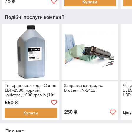
75
₴
Купити
Подібні послуги компанії
Тонер порошок для Canon
Заправка картриджа
Чіп 
LBP-2900, чорний,
Brother TN-2411
151
каністра, 1000 грамів (10*
LBP 
заправок)
550
₴
250
₴
Цін
Купити
Про нас