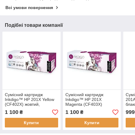
Всі умови повернення
Подібні товари компанії
Сумісний картридж
Сумісний картридж
Сумі
Inkdigo™ HP 201X Yellow
Inkdigo™ HP 201X
201
(CF402X) жовтий,
Magenta (CF403X)
блак
лазерний, підвищений
пурпурний, лазерний,
ресу
1 100
1 100
999
₴
₴
ресурс (2.300 стор.)
підвищений ресурс (2.300
TON
стор.)
Купити
Купити