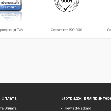
ртифікація TÜV
Сертифікат ISO 9001
Се
і Оплата
Картриджі для принтер
та Оплата
Hewlett-Packard