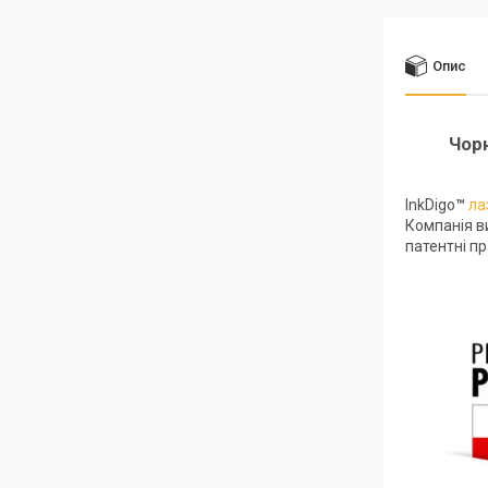
Опис
Чор
InkDigo
™
ла
Компанія ви
патентні пр