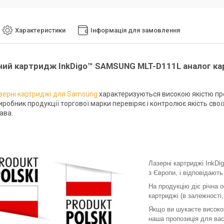
Характеристики
Інформація для замовлення
ний картридж InkDigo
™ SAMSUNG MLT-D111L
аналог к
зерні картриджі для Samsung
характеризуються високою якістю пре
робник продукції торгової марки перевіряє і контролює якість сво
ава.
Лазерні картриджі InkDi
з Європи, і відповідают
На продукцію діє річна о
картриджі (в залежності
Якщо ви шукаєте високоя
наша пропозиція для вас