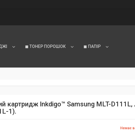
ДЖІ
◼ ТОНЕР ПОРОШОК
◼ ПАПІР
ий картридж Inkdigo™ Samsung MLT-D111L, л
L-1).
Немає в