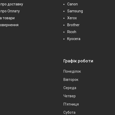
про доставку
Canon
 про Оплату
Samsung
на товари
Xerox
повернення
Brother
Ricoh
Kyocera
Графік роботи
Понеділок
Вівторок
Середа
Четвер
Пʼятниця
Субота