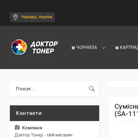
Чернівці, Україна
◼ ЧОРНИЛА
◼ КАРТРИ
Сумісн
(SA-111
Доктор Тонер - твій магазин