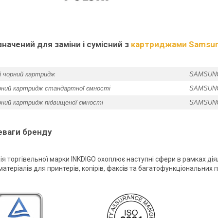
начений для заміни і сумісний з
картриджами Samsun
 чорний картридж
SAMSUNG
рний картридж стандартної ємності
SAMSUNG
рний картридж підвищеної ємності
SAMSUNG
еваги бренду
ія торгівельної марки INKDIGO охоплює наступні сфери в рамках дія
атеріалів для принтерів, копірів, факсів та багатофункціональних п