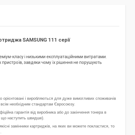
артриджа
SAMSUNG 111
серії
міум-класу і низькими експлуатаційними витратами.
їх пристроїв, завдяки чому їх рішення не порушують
go орієнтовані і виробляються для дуже вимогливих споживачів
ь всім необхідним стандартам Євросоюзу.
фіційна гарантія від виробника або до закінчення тонера в
, що наступить швидше).
кісні замінники картриджів, на яких ви можете покластися, то
.