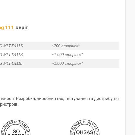
g 111
серії:
 MLT-D111S
~700 сторінок*
 MLT-D111S
~1.000 сторінок*
 MLT-D111L
~1.800 сторінок*
льності: Розробка, виробництво, тестування та дистрибуція
ристроїв.