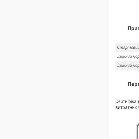
Приз
Стартовий
Змінний чо
Змінний чо
Пер
Сертифікац
витратних м