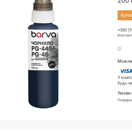
200 
Купи
+380 (9
Контак
У компа
будь-я
поверн