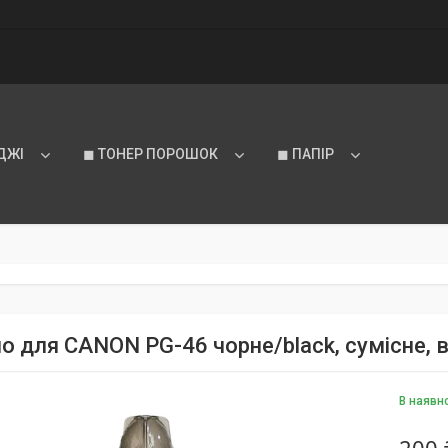
ДЖІ
◼ ТОНЕР ПОРОШОК
◼ ПАПІР
о для CANON PG-46 чорне/black, сумісне, в
В наявн