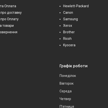
та Оплата
Hewlett-Packard
про доставку
Canon
 про Оплату
Samsung
на товари
Xerox
повернення
Brother
Ricoh
Kyocera
Графік роботи
Понеділок
Вівторок
Середа
Четвер
Пʼятниця