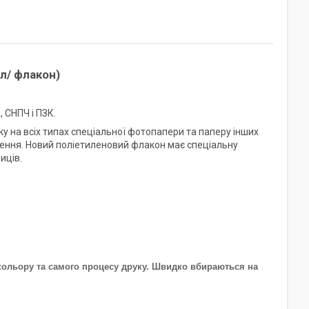
л/ флакон)
 СНПЧ і ПЗК.
ку на всіх типах спеціальної фотопапери та паперу інших
лення. Новий поліетиленовий флакон має спеціальну
иців.
 кольору та самого процесу друку. Швидко вбираються на