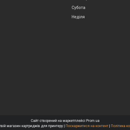
Субота
Неділя
Сайт створений на маркетплейсі
Prom.ua
Доктор Тонер - твій магазин картриджів для принтеру |
Поскаржитися на контент
|
Політика к