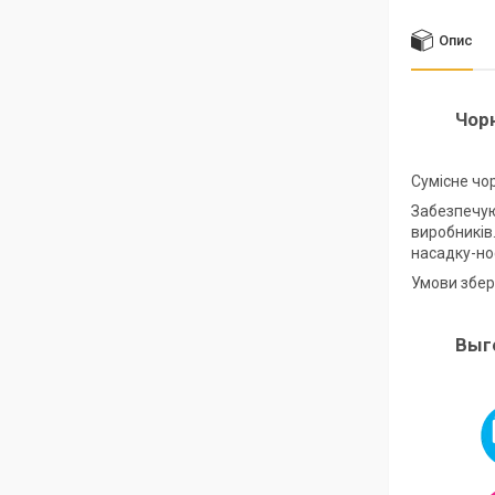
Опис
Чор
Сумісне чо
Забезпечую
виробників
насадку-но
Умови збері
Выг