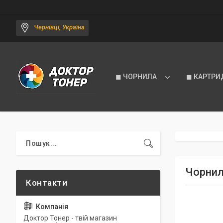
Чернівці, Україна
◼ ЧОРНИЛА
◼ КАРТРИ
Чорнил
Доктор Тонер - твій магазин