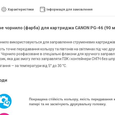
Характеристики
Інформація для замовлення
не чорнило (фарба) для картриджа CANON PG-46 (90 м
рнило використовуються для заправлення струменевих картриджів,
ть точне передавання кольору та півтонів на світлинах під час дру
. Чорнило розфасоване в спеціальні флакони для зручного заправ
сик, яка дає змогу легко заправляти ПЗК і контейнери СНПЧ без шпр
гання — за температури від 5° до 30 °C.
оди
Покращена стійкість кольору, якість передавання
папері та не засмічують друкувальну головку.