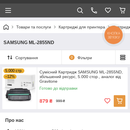
Товари та послуги
Картриджі для принтера
Картрид
КНОПКА
ЗВ'ЯЗКУ
SAMSUNG ML-2855ND
Сортування
0
Фільтри
5.000 стр.
Сумісний Картридж SAMSUNG ML-2855ND,
–12%
збільшений ресурс, 5.000 стор., аналог від
Gravitone
Готово до відправки
879
₴
999 ₴
Про нас