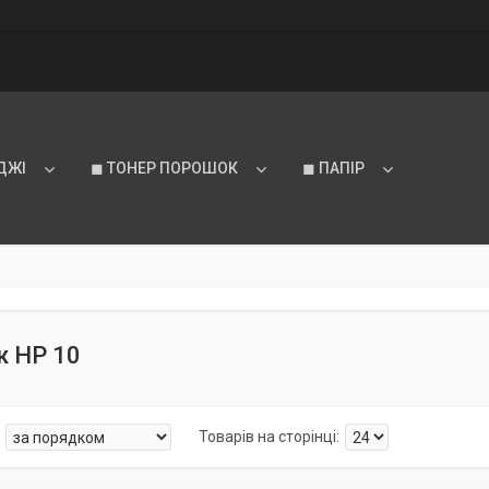
ДЖІ
◼ ТОНЕР ПОРОШОК
◼ ПАПІР
ж HP 10