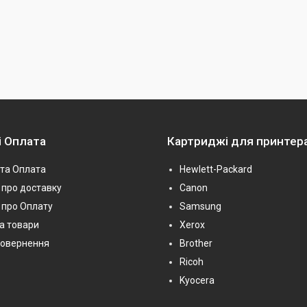
і Оплата
Картриджі для принтер
та Оплата
Hewlett-Packard
про доставку
Canon
 про Оплату
Samsung
на товари
Xerox
повернення
Brother
Ricoh
Kyocera