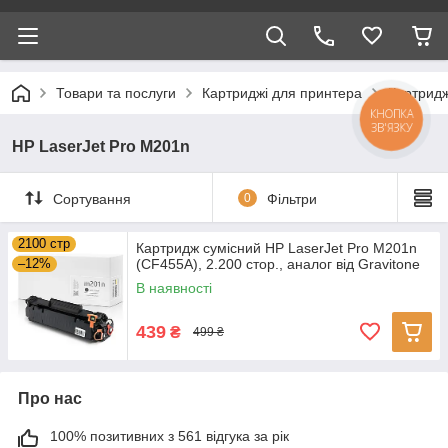
Товари та послуги
Картриджі для принтера
Картридж
КНОПКА
ЗВ'ЯЗКУ
HP LaserJet Pro M201n
Сортування
0
Фільтри
2100 стр
Картридж сумісний HP LaserJet Pro M201n
–12%
(CF455A), 2.200 стор., аналог від Gravitone
В наявності
439
₴
499 ₴
Про нас
100% позитивних з 561 відгука за рік