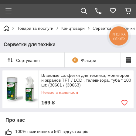
Товари та послуги
Канцтовари
Серветки для техніки
КНОПКА
ЗВ'ЯЗКУ
Серветки для техніки
Сортування
0
Фільтри
Влажные салфетки для техники, мониторов
и экранов TFT / LCD , телевизора, туба * 100
шт. (30661 / (30663)
Немає в наявності
169
₴
Про нас
100% позитивних з 561 відгука за рік