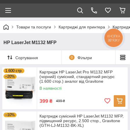
Товари та послуги
Картриджі для принтера
Картридж
КНОПКА
ЗВ'ЯЗКУ
HP LaserJet M1132 MFP
Сортування
0
Фільтри
1.600 стр.
Картридж HP LaserJet Pro M1132 MFP
–20%
(чорний) сумісний, стандартний ресурс
(1.600 стор.) аналог від Gravitone
В наявності
399
₴
499 ₴
–10%
Картридж сумісний HP LaserJet M1132 MFP,
підвищений ресурс, 2.500 стор., Gravitone
(GTH-LJ-M1132-BK-XL)