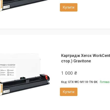
Купити
Картридж Xerox WorkCentr
стор.) Gravitone
1 000 ₴
GTX-WC-M118-TN-BK
Готово
Купити