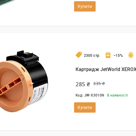
Купити
2300 стр.
–15%
Картридж JetWorld XEROX
285 ₴
335 ₴
JW-X3010N
В наявності
Купити