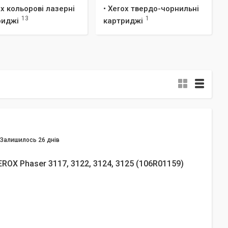
ox кольорові лазерні
• Xerox твердо-чорнильні
13
1
риджі
картриджі
Залишилось 26 днів
ROX Phaser 3117, 3122, 3124, 3125 (106R01159)