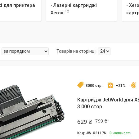
і для принтера
• Лазерні картриджі
• Xer
12
Xerox
карт
3000 стр.
–21%
Картридж JetWorld для XE
3.000 стор.
629 ₴
799 ₴
JW-X3117N
В наявності