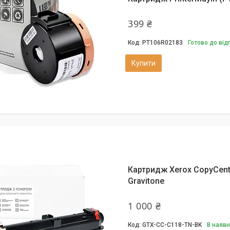
399 ₴
PT106R02183
Готово до ві
Купити
Картридж Xerox CopyCentr
Gravitone
1 000 ₴
GTX-CC-C118-TN-BK
В наявн