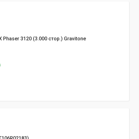
Phaser 3120 (3.000 стор.) Gravitone
і
PT106R02183)