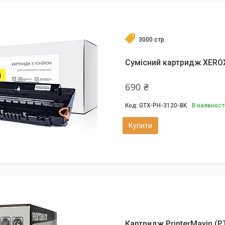
3000 стр.
Сумісний картридж XEROX 
690 ₴
GTX-PH-3120-BK
В наявност
Купити
Картридж PrinterMayin (