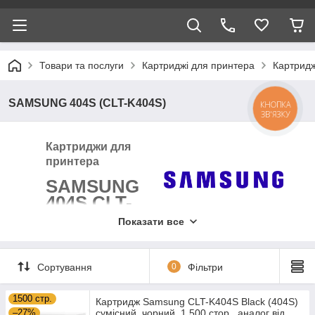
Товари та послуги
Картриджі для принтера
Картрид
SAMSUNG 404S (CLT-K404S)
КНОПКА
ЗВ'ЯЗКУ
Картриджи для
принтера
SAMSUNG
404S CLT-
K404S
Показати все
Сортування
0
Фільтри
1500 стр.
Картридж Samsung CLT-K404S Black (404S)
–27%
сумісний, чорний, 1.500 стор., аналог від