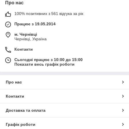
Про нас
100% позитивних з 561 відгука за рік
Модель
Артикул / Код
Тип Устройства
Працює з 19.05.2014
SAMSUNG XPRESS
Лазерный принтер
# SL-C430
C430
м. Чернівці
Чернівці, Україна
SAMSUNG XPRESS
Лазерный принтер
Контакти
# SL-C430W
C430W
Сьогодні працює з 10:00 до 15:00
Показати весь графік роботи
SAMSUNG XPRESS
Лазерный принтер-
# SL-C480
C480
МФУ
Про нас
SAMSUNG XPRESS
Лазерный принтер-
# SL-C480W
C480W
МФУ
Контакти
SAMSUNG XPRESS
Лазерный принтер-
# SL-C480FN
C480FN
МФУ
Доставка та оплата
SAMSUNG XPRESS
Лазерный принтер-
# SL-C480FN
Графік роботи
C480FW
МФУ