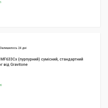
і
Залишилось 24 дні
 MF633Cx (пурпурний) сумісний, стандартний
г від Gravitone
ті