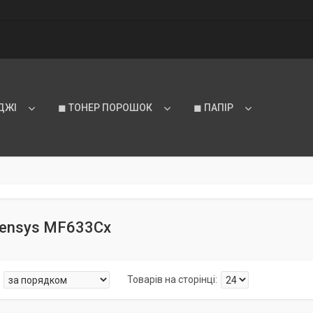
ДЖІ
◼ ТОНЕР ПОРОШОК
◼ ПАПІР
Sensys MF633Cx