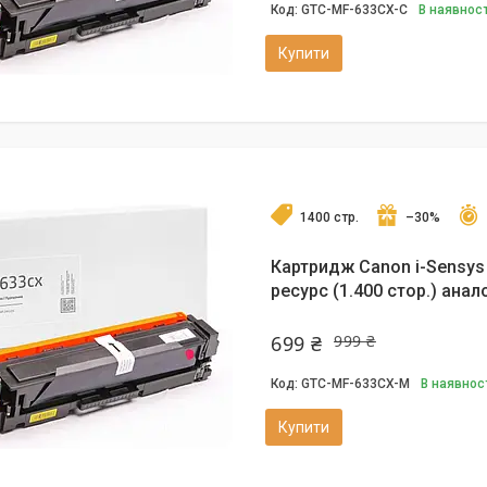
GTC-MF-633CX-C
В наявност
Купити
1400 стр.
–30%
Картридж Canon i-Sensys
ресурс (1.400 стор.) анало
699 ₴
999 ₴
GTC-MF-633CX-M
В наявнос
Купити