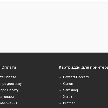
і Оплата
Картриджі для принтер
та Оплата
Hewlett-Packard
про доставку
Canon
 про Оплату
Samsung
на товари
Xerox
повернення
Brother