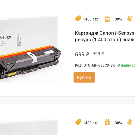
1400 стр.
–30%
Картридж Canon i-Sensys
ресурс (1.400 стор.) анало
699 ₴
999 ₴
GTC-MF-633CX-BK
В наявнос
Купити
1400 стр.
–30%