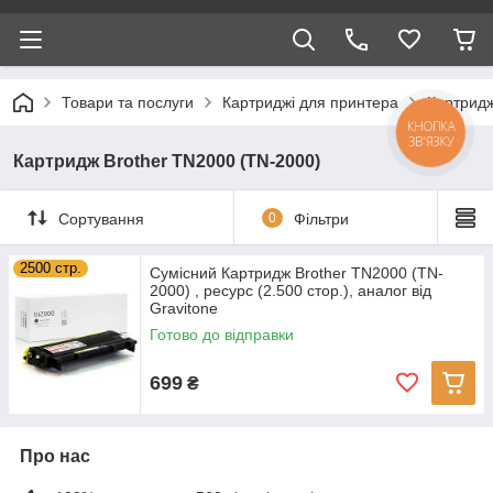
Товари та послуги
Картриджі для принтера
Картридж
КНОПКА
ЗВ'ЯЗКУ
Картридж Brother TN2000 (TN-2000)
Сортування
0
Фільтри
2500 стр.
Сумісний Картридж Brother TN2000 (TN-
2000) , ресурс (2.500 стор.), аналог від
Gravitone
Готово до відправки
699
₴
Про нас